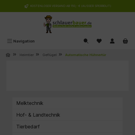
alt springen
KOSTENLOSER VERSAND AB 150,- € (AUSSER SPERRGUT)
Navigation
Heimtier
Geflügel
Automatische Hühnertür
Melktechnik
Hof- & Landtechnik
Tierbedarf