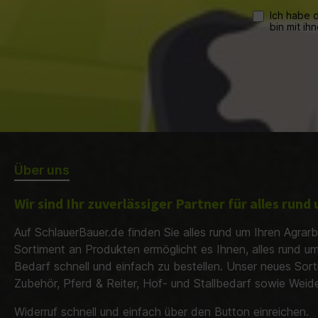
Geei
Ich habe 
bin mit ih
Wei
S
Isolierk
St
Über uns
Wir sind Ihr zuverlässiger Partner für alles run
Auf SchlauerBauer.de finden Sie alles rund um Ihren Agrarb
Sortiment an Produkten ermöglicht es Ihnen, alles rund u
Bedarf schnell und einfach zu bestellen. Unser neues Sor
Zubehör, Pferd & Reiter, Hof- und Stallbedarf sowie Wei
Widerruf schnell und einfach über den Button einreichen.