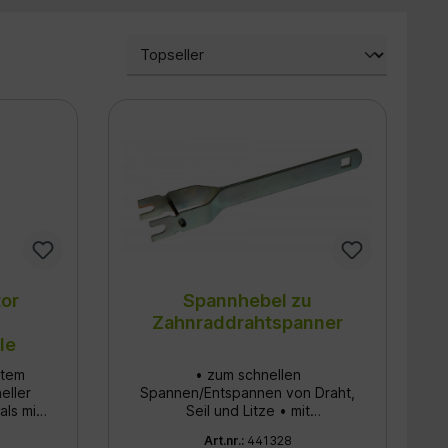
tor
Spannhebel zu
Zahnraddrahtspanner
le
stem
• zum schnellen
eller
Spannen/Entspannen von Draht,
als mit
Seil und Litze • mit
dern
Zahnradsperre • Lieferung ohne
Art.nr.:
441328
Spannhebel