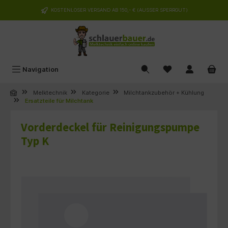
alt springen
KOSTENLOSER VERSAND AB 150,- € (AUSSER SPERRGUT)
Navigation
Melktechnik
Kategorie
Milchtankzubehör + Kühlung
Ersatzteile für Milchtank
Vorderdeckel für Reinigungspumpe
Typ K
Bildergalerie überspringen