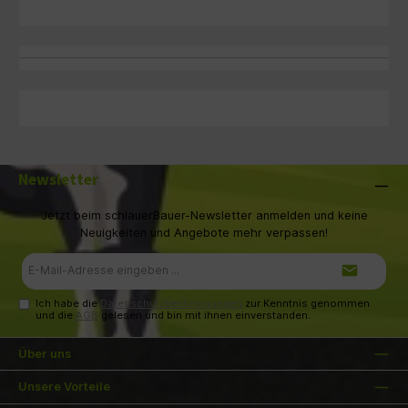
Newsletter
Jetzt beim schlauerBauer-Newsletter anmelden und keine
Neuigkeiten und Angebote mehr verpassen!
E-
Mail-
Adresse*
Ich habe die
Datenschutzbestimmungen
zur Kenntnis genommen
und die
AGB
gelesen und bin mit ihnen einverstanden.
Über uns
Unsere Vorteile