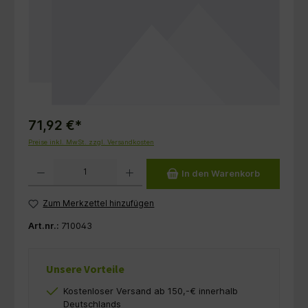
71,92 €*
Preise inkl. MwSt. zzgl. Versandkosten
Produkt Anzahl: Gib den gewünschten Wert ein oder benutze die Schaltflächen um die 
In den Warenkorb
Zum Merkzettel hinzufügen
Art.nr.:
710043
Unsere Vorteile
Kostenloser Versand ab 150,-€ innerhalb
Deutschlands