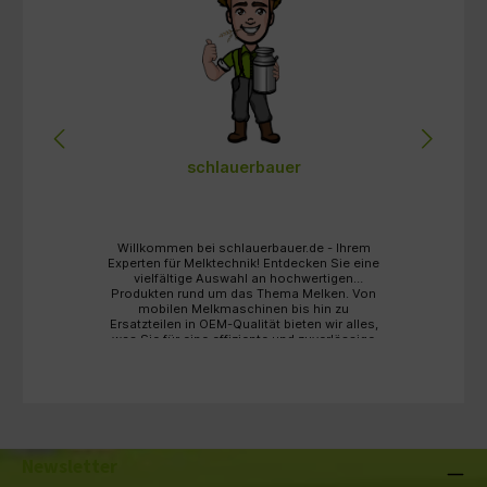
schlauerbauer
0
Willkommen bei schlauerbauer.de - Ihrem
Experten für Melktechnik! Entdecken Sie eine
ie
vielfältige Auswahl an hochwertigen
Produkten rund um das Thema Melken. Von
M
s
mobilen Melkmaschinen bis hin zu
D 
Ersatzteilen in OEM-Qualität bieten wir alles,
O
was Sie für eine effiziente und zuverlässige
5
Melkarbeit benötigen. Tauchen Sie ein in
r
unser Sortiment und profitieren Sie von
unserer Fachkompetenz und unserem
e
erstklassigen Kundenservice.
Newsletter