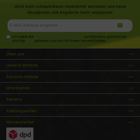
Jetzt beim schlauerBauer-Newsletter anmelden und keine
Neuigkeiten und Angebote mehr verpassen!
E-
Mail-
Adresse*
Ich habe die
Datenschutzbestimmungen
zur Kenntnis genommen
und die
AGB
gelesen und bin mit ihnen einverstanden.
Über uns
Unsere Vorteile
Service-Hotline
Information
Service
Zahlungsarten
Versandarten