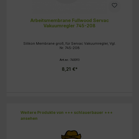
Arbeitsmembrane Fullwood Servac
Vakuumregler 745-208
Silikon Membrane groß, für Servac Vakuumregler, Vgl.
Nr. 745-208
Art.nr.:
740093
8,21 €*
Produktgalerie überspringen
Weitere Produkte von +++ schlauerbauer +++
ansehen