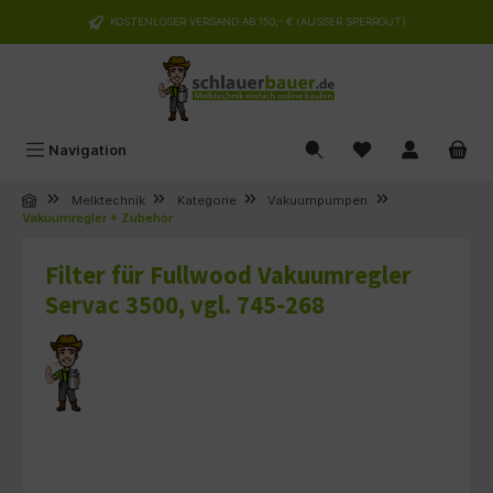
alt springen
KOSTENLOSER VERSAND AB 150,- € (AUSSER SPERRGUT)
Navigation
Melktechnik
Kategorie
Vakuumpumpen
Vakuumregler + Zubehör
Filter für Fullwood Vakuumregler
Servac 3500, vgl. 745-268
Bildergalerie überspringen