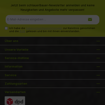
Jetzt beim schlauerBauer-Newsletter anmelden und keine
Neuigkeiten und Angebote mehr verpassen!
E-
Mail-
Adresse*
Ich habe die
Datenschutzbestimmungen
zur Kenntnis genommen
und die
AGB
gelesen und bin mit ihnen einverstanden.
Über uns
Unsere Vorteile
Service-Hotline
Information
Service
Zahlungsarten
Versandarten