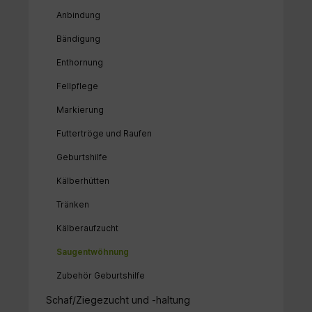
Anbindung
Bändigung
Enthornung
Fellpflege
Markierung
Futtertröge und Raufen
Geburtshilfe
Kälberhütten
Tränken
Kälberaufzucht
Saugentwöhnung
Zubehör Geburtshilfe
Schaf/Ziegezucht und -haltung