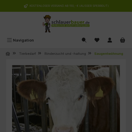
alt springen
KOSTENLOSER VERSAND AB 150,- € (AUSSER SPERRGUT)
Navigation
Tierbedarf
Rinderzucht und -haltung
Saugentwöhnung