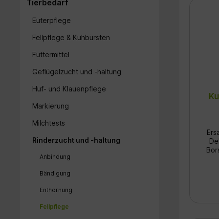
Tierbedarf
Euterpflege
Fellpflege & Kuhbürsten
Futtermittel
Geflügelzucht und -haltung
Huf- und Klauenpflege
Ku
Markierung
Milchtests
Ers
Rinderzucht und -haltung
De
Borsten Vergl
Anbindung
Nr
orig
Bändigung
–
Mode
Enthornung
bis
Fellpflege