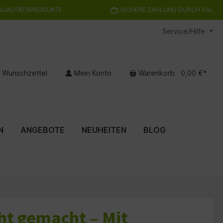
QUALITÄTSPRODUKTE
SICHERE ZAHLUNG DURCH SSL
Service/Hilfe
Wunschzettel
Mein Konto
Warenkorb
0,00 €*
N
ANGEBOTE
NEUHEITEN
BLOG
cht gemacht – Mit