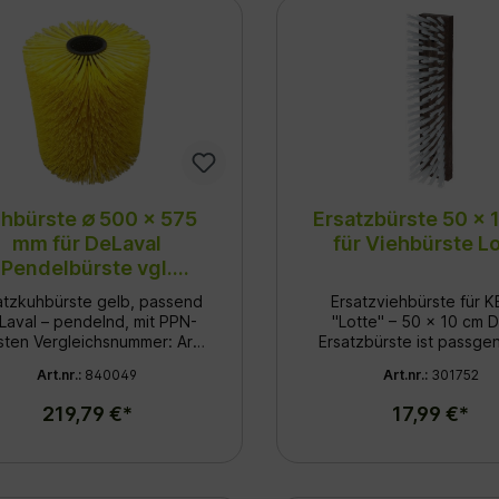
hbürste ∅ 500 x 575
Ersatzbürste 50 x 
mm für DeLaval
für Viehbürste L
Pendelbürste vgl.
91526242
atzkuhbürste gelb, passend
Ersatzviehbürste für 
Laval – pendelnd, mit PPN-
"Lotte" – 50 x 10 cm Diese
eichsnummer: Art.
Ersatzbürste ist passgen
. 91526242 Passend für alle
die KERBL Viehbürste M
Art.nr.:
840049
Art.nr.:
301752
inal DeLaval Schwingbürsten
"Lotte" (Art.Nr. 29235) ge
 sowohl neue als auch alte
Sie dient der effekti
219,79 €*
17,99 €*
lle. 1:1 Austausch mit Ihrer
Fellpflege und Steigeru
herigen Bürste – kein Umbau
Wohlbefindens Ihrer Tier
erforderlich. Details zur
eine gründliche Reinigu
Ersatzbürste:
Massage. Produktdetails: