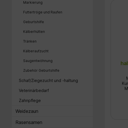
Ge
Markierung
Borste
Futtertröge und Raufen
m
A
Geburtshilfe
I
Die
Kälberhütten
d
Tränken
Kuh
ode
Kälberaufzucht
hoc
Saugentwöhnung
op
ha
Zubehör Geburtshilfe
Schaf/Ziegezucht und -haltung
Kunsts
M
Veterinärbedarf
her
Zahnpflege
Fe
vo
Weidezaun
e
Rasensamen