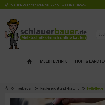
KOSTENLOSER VERSAND AB 150,- € (AUSSER SPERRGUT)
springen
Zur Hauptnavigation springen
MELKTECHNIK
HOF- & LANDTE
Tierbedarf
Rinderzucht und -haltung
Fellpflege