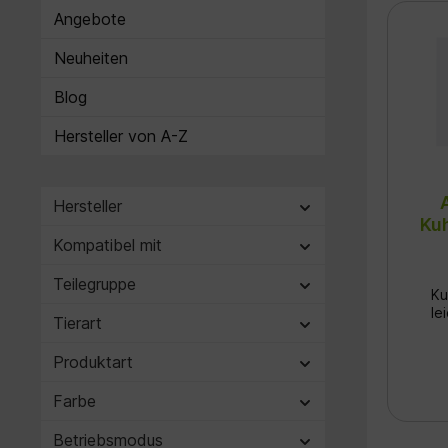
Angebote
Pro
Neuheiten
er
die
Za
Blog
Hersteller von A-Z
Stab
sic
Han
Hersteller
Ku
Wid
Kompatibel mit
e
Teilegruppe
Ku
le
Tierart
S
Produktart
Farbe
Ein
60 
Zei
Betriebsmodus