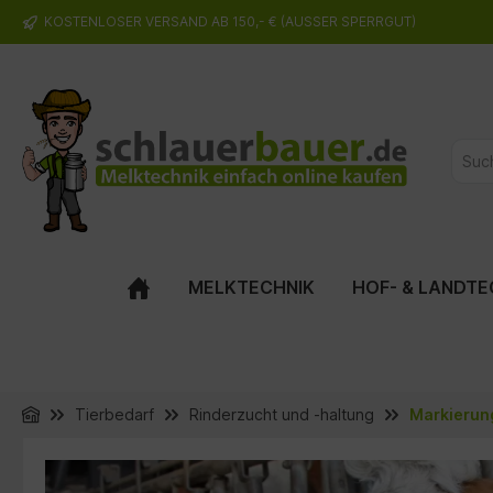
KOSTENLOSER VERSAND AB 150,- € (AUSSER SPERRGUT)
springen
Zur Hauptnavigation springen
MELKTECHNIK
HOF- & LANDTE
Tierbedarf
Rinderzucht und -haltung
Markierun