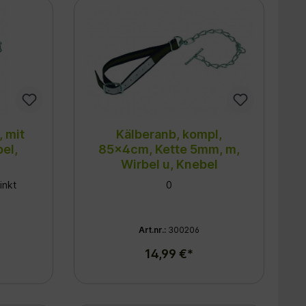
, mit
Kälberanb, kompl,
el,
85x4cm, Kette 5mm, m,
Wirbel u, Knebel
inkt
0
Art.nr.:
300206
14,99 €*