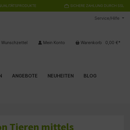
QUALITÄTSPRODUKTE
SICHERE ZAHLUNG DURCH SSL
Service/Hilfe
Wunschzettel
Mein Konto
Warenkorb
0,00 €*
N
ANGEBOTE
NEUHEITEN
BLOG
n Tieren mittels