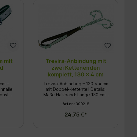
m mit
Trevira-Anbindung mit
nd
zwei Kettenenden
komplett, 130 x 4 cm
 cm –
Trevira-Anbindung – 130 x 4 cm
chnalle
mit Doppel-Kettenteil Details:
Maße Halsband: Länge 130 cm /
für die
Breite 4 cm Material:
Art.nr.:
300218
der
Hochfestes Trevira-Gewebe
. Mit
Komponenten: 2 Kettenteile,
24,75 €*
m und
Karabinerhaken und Knebel
st es
Gliedstärke: 6 mm
fe und
ün-weiß