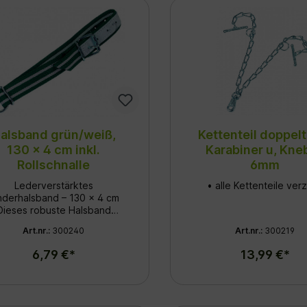
alsband grün/weiß,
Kettenteil doppelt
130 x 4 cm inkl.
Karabiner u, Kneb
Rollschnalle
6mm
Lederverstärktes
• alle Kettenteile verz
nderhalsband – 130 x 4 cm
Dieses robuste Halsband
kombiniert die
Art.nr.:
300240
Art.nr.:
300219
Strapazierfähigkeit von
tilgewebe mit der Stabilität
6,79 €*
13,99 €*
Leder. Es ist speziell für die
here Führung und Anbindung
 Rindern entwickelt worden
und hält auch hohen