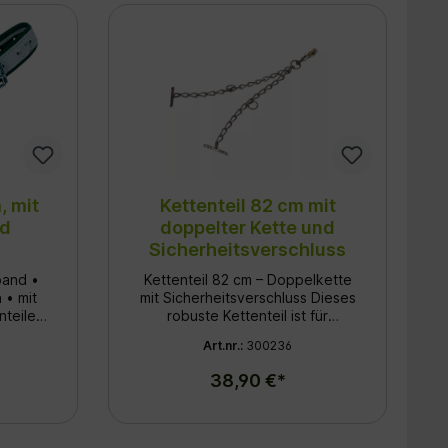
ün mit
erung
ine
f der
oppelt
 Breite
:
lle
pelt
(5 mm
ss
tärkt),
ere
bedarf
n
, mit
Kettenteil 82 cm mit
nd
doppelter Kette und
Sicherheitsverschluss
band •
Kettenteil 82 cm – Doppelkette
 • mit
mit Sicherheitsverschluss Dieses
nteile
robuste Kettenteil ist für
 5 mm
höchste Sicherheitsansprüche
Art.nr.:
300236
in der Tierhaltung konzipiert.
Die Ausführung mit doppelter
38,90 €*
Kette sorgt für eine enorme
Zugfestigkeit und zusätzliche
Sicherheit bei der Anbindung
von Rindern oder anderen