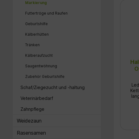
Zu
Markierung
Abm
Futtertröge und Raufen
Ho
Geburtshilfe
zu
Kälberhütten
Tränken
Vers
fü
Kälberaufzucht
si
Hal
Saugentwöhnung
Ke
O
Zubehör Geburtshilfe
Led
Schaf/Ziegezucht und -haltung
Kette 
lan
Veterinärbedarf
– id
bei
Zahnpflege
Prod
x B
Weidezaun
weiß
l
Rasensamen
Reißf