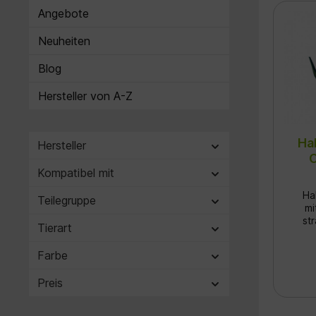
Ro
Angebote
Ke
o
Neuheiten
Glie
Blog
t
Hersteller von A-Z
Ha
Hersteller
O
Kompatibel mit
Ha
Teilegruppe
mit
st
Tierart
ein
die
Farbe
Käl
Brei
Preis
sch
Tier