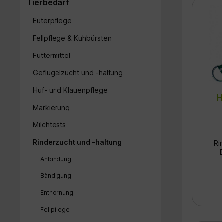
Tierbedarf
Euterpflege
Fellpflege & Kuhbürsten
Futtermittel
Geflügelzucht und -haltung
Huf- und Klauenpflege
H
Markierung
Milchtests
Rinderzucht und -haltung
Ri
Anbindung
Bändigung
Tex
von 
Enthornung
sic
von
Fellpflege