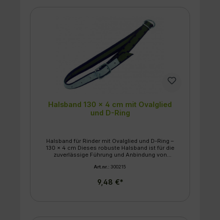
lederverstärkter Textilgurt für maximale
Reißfestigkeit. Kettenteil: Ausgestattet mit
einer stabilen, galvanisch verzinkten Kette
(Gliedstärke ca. 5 mm) inklusive Wirbel und
Knebel. Verschluss: Sicherer Halt durch eine
robuste Rollschnalle, die eine einfache
Verstellung der Weite ermöglicht
Halsband 130 x 4 cm mit Ovalglied
und D-Ring
Halsband für Rinder mit Ovalglied und D-Ring –
130 x 4 cm Dieses robuste Halsband ist für die
zuverlässige Führung und Anbindung von
Rindern konzipiert. Die Kombination aus
Art.nr.:
300215
strapazierfähigem Material und stabilen
Metallelementen sorgt für Sicherheit und
9,48 €*
Langlebigkeit im täglichen Stalleinsatz.
Eigenschaften & Merkmale: Stabile
Ausführung: Ausgestattet mit einem robusten
Ovalglied und einem D-Ring für eine sichere
Befestigung von Anbindeketten oder
Führstricken. Hohe Materialqualität: Das 4 cm