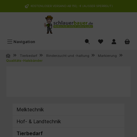
alt springen
KOSTENLOSER VERSAND AB 150,- € (AUSSER SPERRGUT)
Navigation
Tierbedarf
Rinderzucht und -haltung
Markierung
Qualitäts-Halsbänder
Melktechnik
Hof- & Landtechnik
Tierbedarf