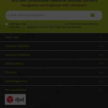
Jetzt beim schlauerBauer-Newsletter anmelden und keine
Neuigkeiten und Angebote mehr verpassen!
E-
Mail-
Adresse*
Ich habe die
Datenschutzbestimmungen
zur Kenntnis genommen
und die
AGB
gelesen und bin mit ihnen einverstanden.
Über uns
Unsere Vorteile
Service-Hotline
Information
Service
Zahlungsarten
Versandarten