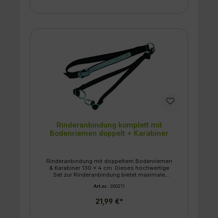
Rinderanbindung komplett mit
Bodenriemen doppelt + Karabiner
Rinderanbindung mit doppeltem Bodenriemen
& Karabiner 130 x 4 cm Dieses hochwertige
Set zur Rinderanbindung bietet maximale
Sicherheit und Flexibilität im Stall. Durch die
Art.nr.:
300211
Kombination aus einem robusten Halsband
und einem verstärkten, doppelten
21,99 €*
Bodenriemen ist eine zuverlässige Fixierung
der Tiere gewährleistet. Eigenschaften &
Merkmale: Verstärktes System: Die Anbindung