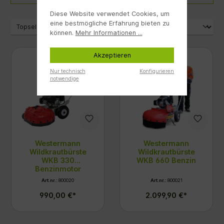
Diese Website verwendet Cookies, um
eine bestmögliche Erfahrung bieten zu
können.
Mehr Informationen ...
Akzeptieren
Nur technisch
Konfigurieren
notwendige
Westermann
Westermann
Wildkrautbürste
Wildkrautbürste
WKB 330
WKB 660 Benzin
Benzinmotor
Art.nr.:
800020
Art.nr.:
800021
990,00 €*
2.099,90 €*