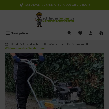
alt springen
KOSTENLOSER VERSAND AB 150,- € (AUSSER SPERRGUT)
Navigation
Hof- & Landtechnik
Westermann Radialbesen
Wildkrautbürsten Westermann