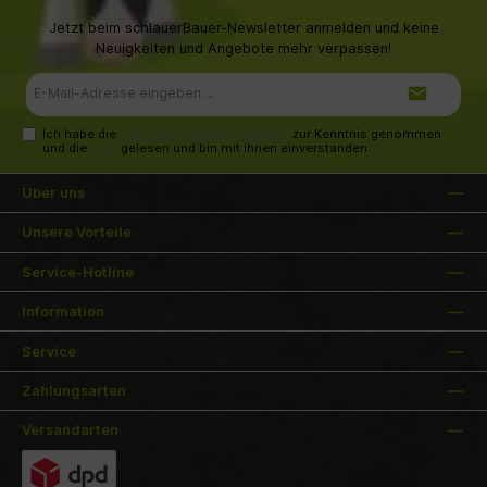
Jetzt beim schlauerBauer-Newsletter anmelden und keine
Neuigkeiten und Angebote mehr verpassen!
E-
Mail-
Adresse*
Ich habe die
Datenschutzbestimmungen
zur Kenntnis genommen
und die
AGB
gelesen und bin mit ihnen einverstanden.
Über uns
Unsere Vorteile
Service-Hotline
Information
Service
Zahlungsarten
Versandarten