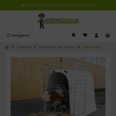
alt springen
KOSTENLOSER VERSAND AB 150,- € (AUSSER SPERRGUT)
Navigation
Tierbedarf
Rinderzucht und -haltung
Kälberhütten