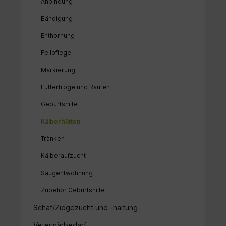
Anbindung
Bändigung
Enthornung
Fellpflege
Markierung
Futtertröge und Raufen
Geburtshilfe
Kälberhütten
Tränken
Kälberaufzucht
Saugentwöhnung
Zubehör Geburtshilfe
Schaf/Ziegezucht und -haltung
Veterinärbedarf