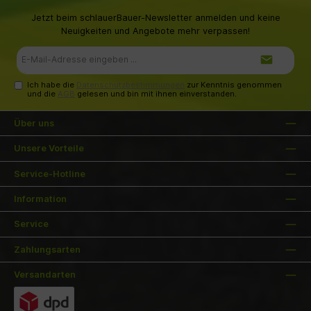
Jetzt beim schlauerBauer-Newsletter anmelden und keine
Neuigkeiten und Angebote mehr verpassen!
E-
Mail-
Adresse*
Ich habe die
Datenschutzbestimmungen
zur Kenntnis genommen
und die
AGB
gelesen und bin mit ihnen einverstanden.
Über uns
Unsere Vorteile
Service-Hotline
Information
Service
Zahlungsarten
Versandarten