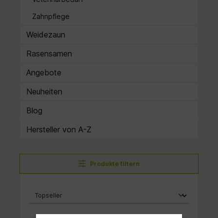
Zahnpflege
Weidezaun
Rasensamen
Angebote
Neuheiten
Blog
Hersteller von A-Z
Produkte filtern