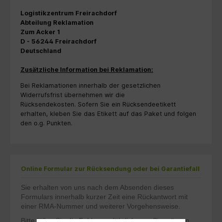
Logistikzentrum Freirachdorf
Abteilung Reklamation
Zum Acker 1
D - 56244 Freirachdorf
Deutschland
Zusätzliche Information bei Reklamation:
Bei Reklamationen innerhalb der gesetzlichen
Widerrufsfrist übernehmen wir die
Rücksendekosten. Sofern Sie ein Rücksendeetikett
erhalten, kleben Sie das Etikett auf das Paket und folgen
den o.g. Punkten.
Online Formular zur Rücksendung oder bei Garantiefall
Sie erhalten von uns nach dem Absenden dieses
Formulars innerhalb kurzer Zeit eine Rückantwort mit
einer RMA-Nummer und weiterer Vorgehensweise.
Bitte füllen Sie die Felder ausführlich aus, Sie müssen