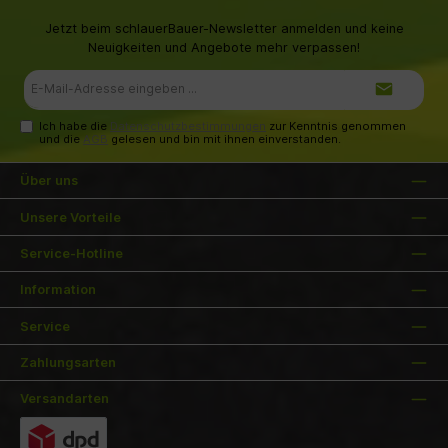
Jetzt beim schlauerBauer-Newsletter anmelden und keine
Neuigkeiten und Angebote mehr verpassen!
E-
Mail-
Adresse*
Ich habe die
Datenschutzbestimmungen
zur Kenntnis genommen
und die
AGB
gelesen und bin mit ihnen einverstanden.
Über uns
Unsere Vorteile
Service-Hotline
Information
Service
Zahlungsarten
Versandarten