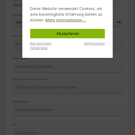
diese dann nicht mehr dem Paket beilegen.
Diese Website verwendet Cookies, um
eine bestmögliche Erfahrung bieten zu
Anrede *
können.
Mehr Informationen ...
Akzeptieren
Vorname*
Nur technisch
Konfigurieren
notwendige
Nachname*
Straße und Hausnummer
Postleitzahl
Ort