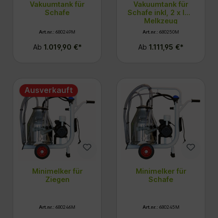
Vakuumtank für
Vakuumtank für
Schafe
Schafe inkl, 2 x ITP
Melkzeug
Art.nr.:
680249M
Art.nr.:
680250M
Ab
1.019,90 €*
Ab
1.111,95 €*
Ausverkauft
Minimelker für
Minimelker für
Ziegen
Schafe
Art.nr.:
680246M
Art.nr.:
680245M