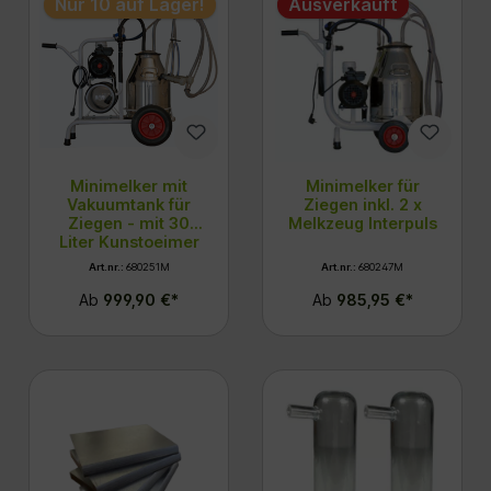
Nur 10 auf Lager!
Ausverkauft
Minimelker mit
Minimelker für
Vakuumtank für
Ziegen inkl. 2 x
Ziegen - mit 30
Melkzeug Interpuls
Liter Kunstoeimer
+ Melkzeug ohne
Art.nr.:
680251M
Art.nr.:
680247M
Sammelstück
Ab
999,90 €*
Ab
985,95 €*