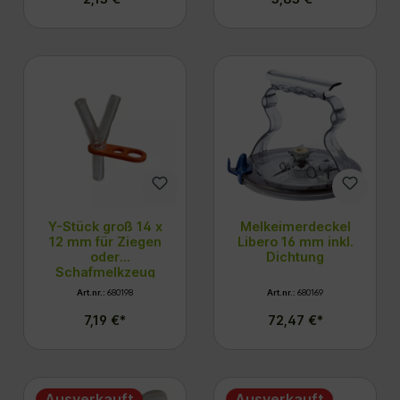
Y-Stück groß 14 x
Melkeimerdeckel
12 mm für Ziegen
Libero 16 mm inkl.
oder
Dichtung
Schafmelkzeug
Standard
Art.nr.:
680198
Art.nr.:
680169
7,19 €*
72,47 €*
Ausverkauft
Ausverkauft