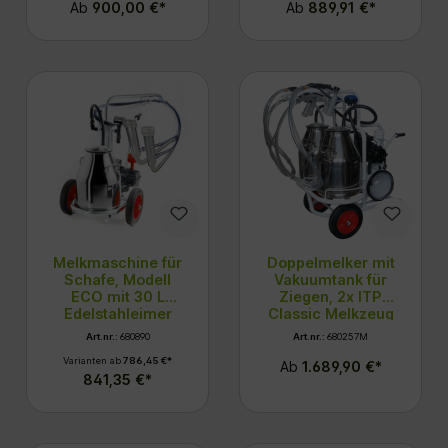
Ab
900,00 €*
Ab
889,91 €*
Melkmaschine für
Doppelmelker mit
Schafe, Modell
Vakuumtank für
ECO mit 30 L
Ziegen, 2x ITP
Edelstahleimer
Classic Melkzeug
und ITP Classic
Art.nr.:
680890
Art.nr.:
680257M
ohne
Varianten ab
786,45 €*
Sammelstück
Ab
1.689,90 €*
841,35 €*