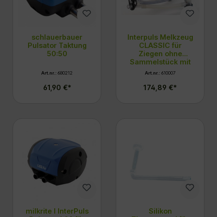
schlauerbauer
Interpuls Melkzeug
Pulsator Taktung
CLASSIC für
50:50
Ziegen ohne
Sammelstück mit
ITP 205
Art.nr.:
680212
Art.nr.:
610007
halbautomatische
m Winkelventil
61,90 €*
174,89 €*
milkrite I InterPuls
Silikon