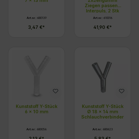
7 x 13 mm
Zitzengummi
Ziegen passend
Interpuls, 2 Stk
Art.nr.:
680139
Art.nr.:
610016
3,47 €*
41,90 €*
Kunststoff Y-Stück
Kunststoff Y-Stück
6 x 10 mm
Ø 18 x 14 mm
Schlauchverbinder
Art.nr.:
680056
Art.nr.:
680623
2,13 €*
5,83 €*