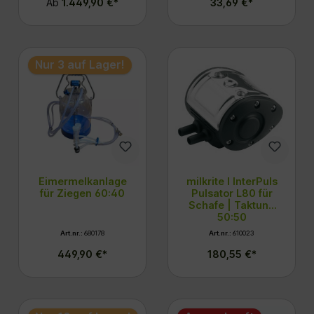
Ab
1.449,90 €*
33,69 €*
Nur 3 auf Lager!
Eimermelkanlage
milkrite I InterPuls
für Ziegen 60:40
Pulsator L80 für
Schafe | Taktung
50:50
Art.nr.:
680178
Art.nr.:
610023
449,90 €*
180,55 €*