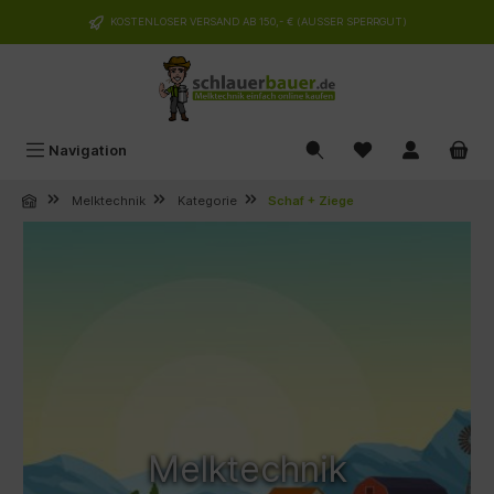
alt springen
KOSTENLOSER VERSAND AB 150,- € (AUSSER SPERRGUT)
Navigation
Melktechnik
Kategorie
Schaf + Ziege
Melktechnik