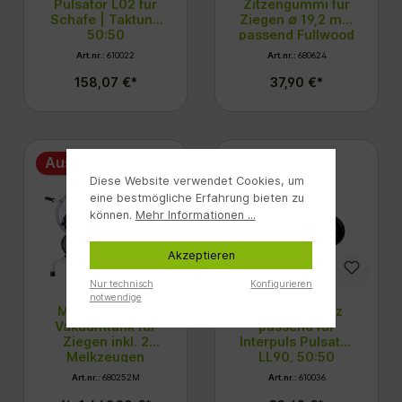
Pulsator L02 für
Zitzengummi für
Schafe | Taktung
Ziegen ∅ 19,2 mm
50:50
passend Fullwood
Art.nr.:
610022
Art.nr.:
680624
158,07 €*
37,90 €*
Ausverkauft
Diese Website verwendet Cookies, um
eine bestmögliche Erfahrung bieten zu
können.
Mehr Informationen ...
Akzeptieren
Nur technisch
Konfigurieren
notwendige
Minimelker mit
Reparatursatz
Vakuumtank für
passend für
Ziegen inkl. 2
Interpuls Pulsator
Melkzeugen
LL90, 50:50
Art.nr.:
680252M
Art.nr.:
610036