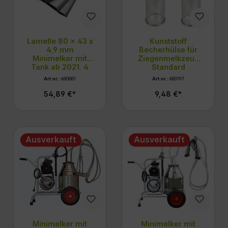
Lamelle 80 x 43 x
Kunststoff
4,9 mm
Becherhülse für
Minimelker mit
Ziegenmelkzeug
Tank ab 2021, 4
Standard
Stk
Art.nr.:
680881
Art.nr.:
680197
54,89 €*
9,48 €*
Ausverkauft
Ausverkauft
Minimelker mit
Minimelker mit