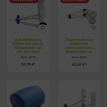
Schafmelkzeug
Ziegenmelkzeug
Silikon mit autom.
Silikon mit
Winkelventil vgl.
automatischem
ITP 207 ohne
Winkelventil vgl.
Sammelstück
ITP 207
Art.nr.:
681108
Art.nr.:
681109
39,79 €*
42,61 €*