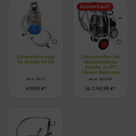
Ausverkauft
Eimermelkanlage
Doppelmelker mit
für Schafe 50:50
Vakuumtank für
Schafe, 2x ITP
Classic Melkzeug
Art.nr.:
681137
Art.nr.:
680255M
419,90 €*
Ab
1.741,98 €*