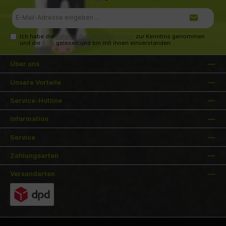
E-
Mail-
Adresse*
Ich habe die
Datenschutzbestimmungen
zur Kenntnis genommen
und die
AGB
gelesen und bin mit ihnen einverstanden.
Über uns
Unsere Vorteile
Service-Hotline
Information
Service
Zahlungsarten
Versandarten