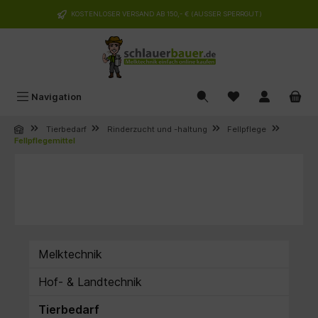
alt springen
KOSTENLOSER VERSAND AB 150,- € (AUSSER SPERRGUT)
Navigation
Tierbedarf
Rinderzucht und -haltung
Fellpflege
Fellpflegemittel
Melktechnik
Hof- & Landtechnik
Tierbedarf