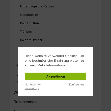
Futtertröge und Raufen
Geburtshilfe
Kälberhütten
Tränken
Kälberaufzucht
Saugentwöhnung
Diese Website verwendet Cookies, um
Zubehör Geburtshilfe
eine bestmögliche Erfahrung bieten zu
Schaf/Ziegezucht und -haltung
können.
Mehr Informationen ...
Veterinärbedarf
Akzeptieren
Zahnpflege
Nur technisch
Konfigurieren
notwendige
Weidezaun
Rasensamen