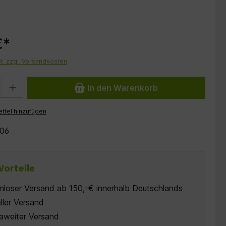
€*
St. zzgl. Versandkosten
 Gib den gewünschten Wert ein oder benutze die Schaltflächen um die Anzah
In den Warenkorb
ttel hinzufügen
06
Vorteile
nloser Versand ab 150,-€ innerhalb Deutschlands
ller Versand
aweiter Versand