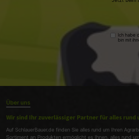
Jetzt beim 
Ich habe 
bin mit ih
Über uns
Wir sind Ihr zuverlässiger Partner für alles run
Auf SchlauerBauer.de finden Sie alles rund um Ihren Agrarb
Sortiment an Produkten ermöglicht es Ihnen, alles rund u