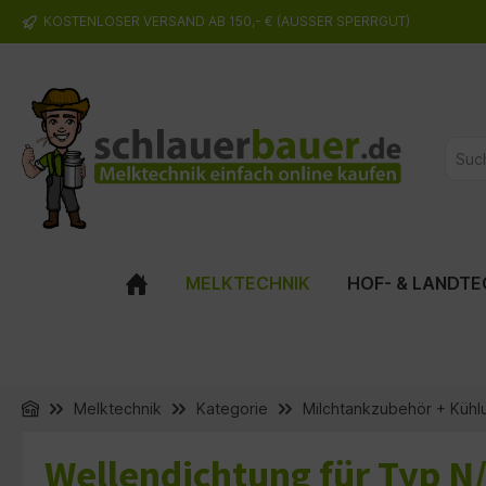
KOSTENLOSER VERSAND AB 150,- € (AUSSER SPERRGUT)
springen
Zur Hauptnavigation springen
MELKTECHNIK
HOF- & LANDTE
Melktechnik
Kategorie
Milchtankzubehör + Kühl
Wellendichtung für Typ N