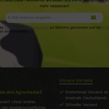
schlauerBauer-Newsletter anmelden und keine Neuigkeiten 
mehr verpassen!
E-
Mail-
Adresse*
die
Datenschutzbestimmungen
zur Kenntnis genommen und die
AG
nen einverstanden.
Unsere Vorteile
d um den Agrarbedarf.
Kostenloser Versand ab
innerhalb Deutschlands
edarf. Unser breites
Schneller Versand
m den landwirtschaftlichen