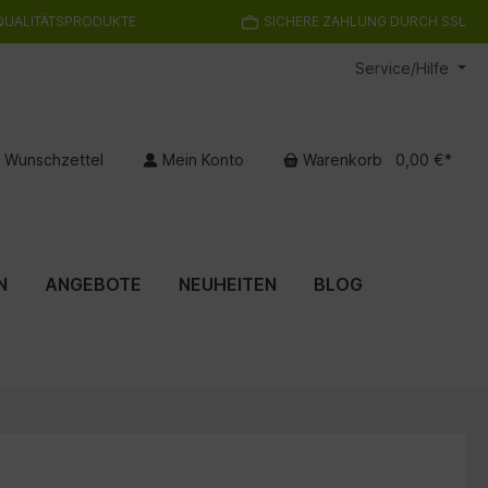
QUALITÄTSPRODUKTE
SICHERE ZAHLUNG DURCH SSL
Service/Hilfe
Wunschzettel
Mein Konto
Warenkorb
0,00 €*
N
ANGEBOTE
NEUHEITEN
BLOG