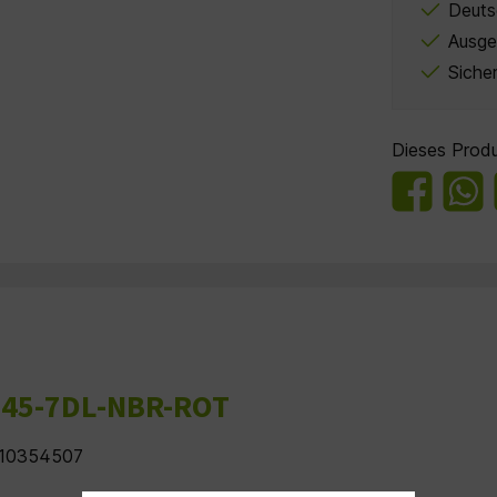
Deuts
Ausge
Siche
Dieses Produ
x 45-7DL-NBR-ROT
010354507