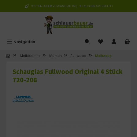
alt springen
KOSTENLOSER VERSAND AB 150,- € (AUSSER SPERRGUT)
Navigation
Melktechnik
Marken
Fullwood
Melkzeug
Schauglas Fullwood Original 4 Stück
720-208
Bildergalerie überspringen