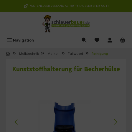
alt springen
KOSTENLOSER VERSAND AB 150,- € (AUSSER SPERRGUT)
Navigation
Melktechnik
Marken
Fullwood
Reinigung
Kunststoffhalterung für Becherhülse
Bildergalerie überspringen