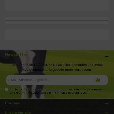
Newsletter
Jetzt beim schlauerBauer-Newsletter anmelden und keine
Neuigkeiten und Angebote mehr verpassen!
E-
Mail-
Adresse*
Ich habe die
Datenschutzbestimmungen
zur Kenntnis genommen
und die
AGB
gelesen und bin mit ihnen einverstanden.
Über uns
Unsere Vorteile