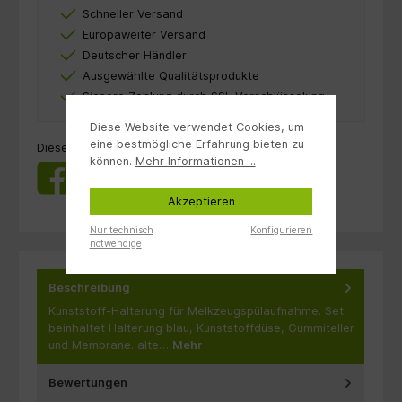
Schneller Versand
Europaweiter Versand
Deutscher Händler
Ausgewählte Qualitätsprodukte
Sichere Zahlung durch SSL-Verschlüsselung
Diese Website verwendet Cookies, um
eine bestmögliche Erfahrung bieten zu
Dieses Produkt weiterempfehlen:
können.
Mehr Informationen ...
Akzeptieren
Nur technisch
Konfigurieren
notwendige
Beschreibung
Kunststoff-Halterung für Melkzeugspülaufnahme. Set
beinhaltet Halterung blau, Kunststoffdüse, Gummiteller
und Membrane. alte…
Mehr
Bewertungen