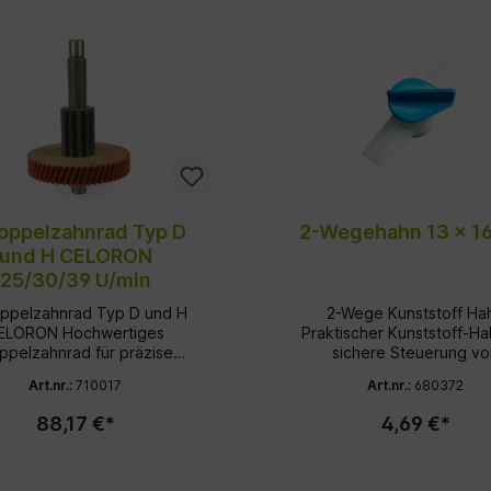
Doppelzahnrad Typ D
2-Wegehahn 13 x 1
und H CELORON
25/30/39 U/min
oppelzahnrad Typ D und H
2-Wege Kunststoff Ha
ORON Hochwertiges
Praktischer Kunststoff-Ha
ppelzahnrad für präzise
sichere Steuerung vo
Antriebe, geeignet für
Flüssigkeiten oder Luft
Art.nr.:
710017
Art.nr.:
680372
verschiedene
Schläuchen. Produktdetails
schinenanwendungen.
Durchmesser: Ø 13 x 1
88,17 €*
4,69 €*
tdetails Typ: D und H
Farbe: grün/blau Material:
: 25 / 30 / 39
Kunststoff 2-Wege-Umschaltung
für einfache Handhab
1 Zähne: 54 Z/m0,7