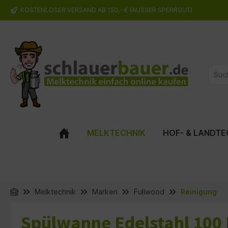
KOSTENLOSER VERSAND AB 150,- € (AUSSER SPERRGUT)
springen
Zur Hauptnavigation springen
MELKTECHNIK
HOF- & LANDTE
Melktechnik
Marken
Fullwood
Reinigung
Spülwanne Edelstahl 100 