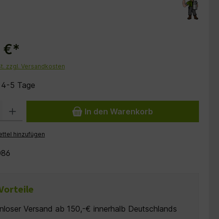
 €*
St. zzgl. Versandkosten
: 4-5 Tage
 Gib den gewünschten Wert ein oder benutze die Schaltflächen um die Anzah
In den Warenkorb
ttel hinzufügen
086
Vorteile
nloser Versand ab 150,-€ innerhalb Deutschlands