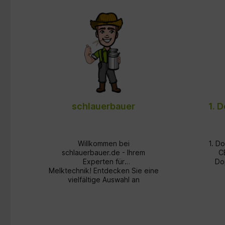
Edelstahl- & Packo
Spülwannen
schlauerbauer
1. 
Willkommen bei
1. D
schlauerbauer.de - Ihrem
CEL
Experten für
Do
e
Melktechnik! Entdecken Sie eine
vielfältige Auswahl an
hochwertigen Produkten rund
Ma
n
um das Thema Melken. Von
Produk
mobilen Melkmaschinen bis hin
CELORON Drehzahl
zu Ersatzteilen in OEM-Qualität
U/min Ohne Lagerbuchsen Teile-
bieten wir alles, was Sie für eine
Nr.: 03540