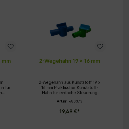
6 mm
2-Wegehahn 19 x 16 mm
hn
2-Wegehahn aus Kunststoff 19 x
hn für
16 mm Praktischer Kunststoff-
n
Hahn für einfache Steuerung
 in
von Flüssigkeiten oder Luft in
Art.nr.:
680373
Schläuchen. Produktdetails
6 mm
Abmessungen: 19 x 16 mm
19,49 €*
Farben: wahlweise blau oder
blau/grün Material: Kunststoff 2-
ung
Wege-Umschaltung für einfache
Handhabung