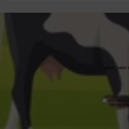
.
effiziente und zuverlässige
schrä
Melkarbeit benötigen. Tauchen
S
r
Sie ein in unser Sortiment und
profitieren Sie von unserer
Fachkompetenz und unserem
erstklassigen Kundenservice.
e
Jetzt beim 
Ich habe 
bin mit ih