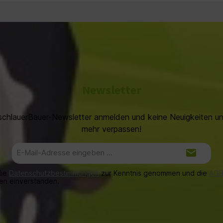
g und 11 Z/m1 gerade Alte
B-Nummer: sb02961608
Newsletter
schlauerBauer-Newsletter anmelden und keine Neuigkeiten 
mehr verpassen!
E-
Mail-
Adresse*
die
Datenschutzbestimmungen
zur Kenntnis genommen und die
AG
nen einverstanden.