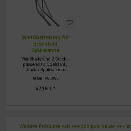
Wandhalterung für
Edelstahl
Spülwanne
Wandhalterung 2 Stück –
passend für Edelstahl /
Packo Spülwannen
Praktische
Art.nr.:
680082
Wandhalterungen zur
sicheren Befestigung von
67,18 €*
Edelstahl- oder Packo
Spülwannen. Aus
robustem Edelstahl,
langlebig und
korrosionsbeständig.
Material: Edelstahl
Lieferumfang: 1 Paar (2
Produktgalerie überspringen
Weitere Produkte von +++ schlauerbauer +++ 
Stück) Passend für: Alle