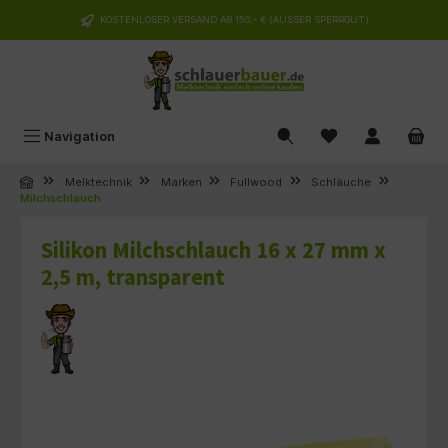
alt springen
KOSTENLOSER VERSAND AB 150,- € (AUSSER SPERRGUT)
Navigation
Melktechnik
Marken
Fullwood
Schläuche
Milchschlauch
Silikon Milchschlauch 16 x 27 mm x
2,5 m, transparent
Bildergalerie überspringen