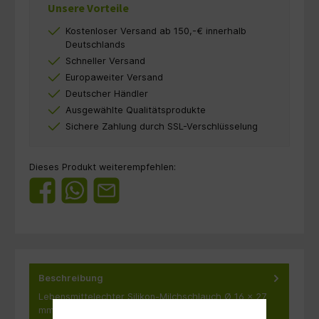
Unsere Vorteile
Kostenloser Versand ab 150,-€ innerhalb
Deutschlands
Schneller Versand
Europaweiter Versand
Deutscher Händler
Ausgewählte Qualitätsprodukte
Sichere Zahlung durch SSL-Verschlüsselung
Dieses Produkt weiterempfehlen:
Beschreibung
Lebensmittelechter Silikon-Milchschlauch Ø 16 x 27
mm – 2,5 Meter Dieser hochwertige Silikon-