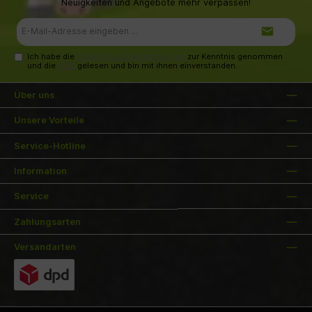
Neuigkeiten und Angebote mehr verpassen!
E-
Mail-
Adresse*
Ich habe die
Datenschutzbestimmungen
zur Kenntnis genommen
und die
AGB
gelesen und bin mit ihnen einverstanden.
Über uns
Unsere Vorteile
Service-Hotline
Information
Service
Zahlungsarten
Versandarten