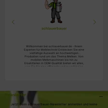
schlauerbauer
0
Willkommen bei schlauerbauer.de - Ihrem
Experten für Melktechnik! Entdecken Sie eine
ie
vielfältige Auswahl an hochwertigen
Produkten rund um das Thema Melken. Von
M
s
mobilen Melkmaschinen bis hin zu
D 
Ersatzteilen in OEM-Qualität bieten wir alles,
O
was Sie für eine effiziente und zuverlässige
5
Melkarbeit benötigen. Tauchen Sie ein in
r
unser Sortiment und profitieren Sie von
unserer Fachkompetenz und unserem
e
erstklassigen Kundenservice.
Newsletter
Jetzt beim schlauerBauer-Newsletter anmelden und keine