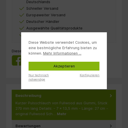
Deutschlands
Schneller Versand
Europaweiter Versand
Deutscher Händler
Ausgewählte Qualitätsprodukte
Sichere Zahlung durch SSL-Verschlüsselung
Diese Website verwendet Cookies, um
eine bestmögliche Erfahrung bieten zu
Dieses Produkt weiterempfehlen:
können.
Mehr Informationen ...
Akzeptieren
Nur technisch
Konfigurieren
notwendige
Beschreibung
Kurzer Pulsschlauch von Fullwood aus Gummi, Stück
270 mm lang Details: - 7 x 13,5 mm - Länge: 27 cm -
original Fullwood Sch…
Mehr
Bewertungen