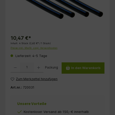
10,47 €*
Inhalt:
4 Stück
(2,62 €* / 1 Stück)
Preise inkl. MwSt. zzgl. Versandkosten
Lieferzeit: 4-5 Tage
Produkt Anzahl: Gib den gewünschten Wert ein oder benutze die Schaltflächen um die 
Packung
In den Warenkorb
Zum Merkzettel hinzufügen
Art.nr.:
720031
Unsere Vorteile
Kostenloser Versand ab 150,-€ innerhalb