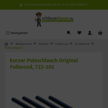
alt springen
KOSTENLOSER VERSAND AB 150,- € (AUSSER SPERRGUT)
Navigation
Melktechnik
Marken
Fullwood
Schläuche
Pulsschlauch
kurzer Pulsschlauch Original
Fullwood, 722-101
Bildergalerie überspringen