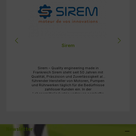
Sirem
Sirem – Quality engineering made in
Frankreich Sirem steht seit 50 Jahren mit
Qualität, Präszision und Zuverlässigkeit als
B
führender Hersteller von Motoren, Pumpen
und Rührwerken täglich für die Bedürfnisse
zahlloser Kunden ein. In der
M
Lebensmittelindustrie vertrauen namhafte
Unternehmen auf die robusten und
langlebigen Lösungen von Sirem. Ob
Rührwerke für die Lebensmittelverarbeitung
oder Pumpen für die Abfüllung – Sirem bietet
die passende Antwort auf Ihre individuellen
Anforderungen. Entdecken auch Sie die
hochwertigen Produkte der Marke Sirem und
stöbern Sie in unserem umfangreichen
Newsletter
Sortiment zu Rührwerken und Spülpumpen
sowie passendem Zubehör für Ihre