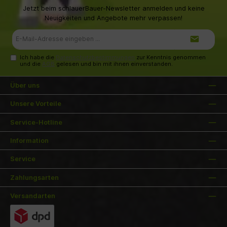
Melktechnik und überzeugen Sie sich selbst
Jetzt beim schlauerBauer-Newsletter anmelden und keine
von der Langlebigkeit.
Neuigkeiten und Angebote mehr verpassen!
E-
Mail-
Adresse*
Ich habe die
Datenschutzbestimmungen
zur Kenntnis genommen
und die
AGB
gelesen und bin mit ihnen einverstanden.
Über uns
Unsere Vorteile
Service-Hotline
Information
Service
Zahlungsarten
Versandarten