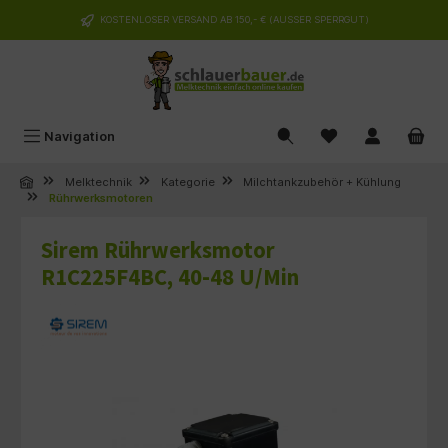
alt springen
KOSTENLOSER VERSAND AB 150,- € (AUSSER SPERRGUT)
Navigation
Melktechnik
Kategorie
Milchtankzubehör + Kühlung
Rührwerksmotoren
Sirem Rührwerksmotor
R1C225F4BC, 40-48 U/Min
Bildergalerie überspringen