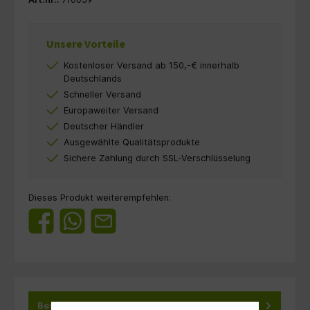
Unsere Vorteile
Kostenloser Versand ab 150,-€ innerhalb
Deutschlands
Schneller Versand
Europaweiter Versand
Deutscher Händler
Ausgewählte Qualitätsprodukte
Sichere Zahlung durch SSL-Verschlüsselung
Dieses Produkt weiterempfehlen:
Beschreibung