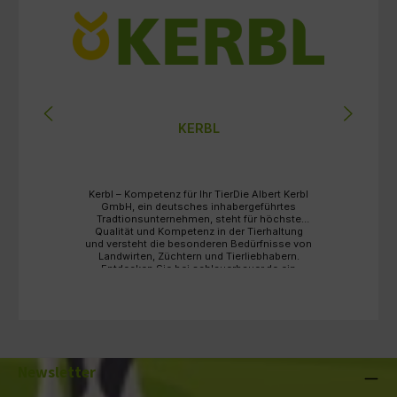
KERBL
Kerbl – Kompetenz für Ihr TierDie Albert Kerbl
en
GmbH, ein deutsches inhabergeführtes
Tradtionsunternehmen, steht für höchste
Qualität und Kompetenz in der Tierhaltung
und versteht die besonderen Bedürfnisse von
Landwirten, Züchtern und Tierliebhabern.
Entdecken Sie bei schlauerbauer.de ein
breites, vielseitiges Sortiment von
Agrarbedarf bis Heimtierhaltung alles, was Sie
für sich und Ihre Tiere benötigen! Dabei
können Sie sich stets auf gewohnte Qualität
und attraktive Preise für alle Bedarfe
verlassen. Sichern Sie sich höchste Qualität
rund um Weidezäune und Zubehör,
Melkzubehör, Heimtierbedarf und
Newsletter
Hobbyfarming in stets gewohnter Kerbl
Qualität. Jetzt zugreifen!