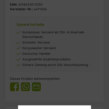
EAN:
4018653013250
Hersteller-Nr.:
4491504
Unsere Vorteile
Kostenloser Versand ab 150,-€ innerhalb
Deutschlands
Schneller Versand
Europaweiter Versand
Deutscher Händler
Ausgewählte Qualitätsprodukte
Sichere Zahlung durch SSL-Verschlüsselung
Dieses Produkt weiterempfehlen: