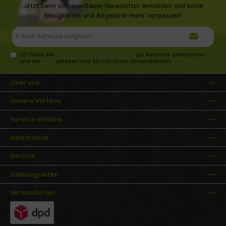
Jetzt beim schlauerBauer-Newsletter anmelden und keine
Neuigkeiten und Angebote mehr verpassen!
E-
Mail-
Adresse*
Ich habe die
Datenschutzbestimmungen
zur Kenntnis genommen
und die
AGB
gelesen und bin mit ihnen einverstanden.
Über uns
Unsere Vorteile
Service-Hotline
Information
Service
Zahlungsarten
Versandarten