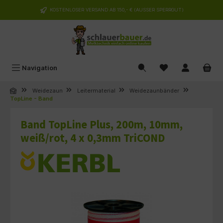
alt springen
KOSTENLOSER VERSAND AB 150,- € (AUSSER SPERRGUT)
Navigation
Weidezaun
Leitermaterial
Weidezaunbänder
TopLine - Band
Band TopLine Plus, 200m, 10mm,
weiß/rot, 4 x 0,3mm TriCOND
Bildergalerie überspringen