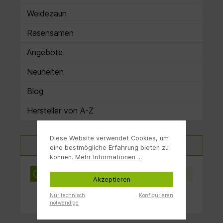
Weidezaun
Rasensamen
Angebote
Neuheiten
Blog
Hersteller von A-Z
Diese Website verwendet Cookies, um
Produkte filtern
eine bestmögliche Erfahrung bieten zu
können.
Mehr Informationen ...
Keine Produkte gefunden.
Akzeptieren
Nur technisch
Konfigurieren
notwendige