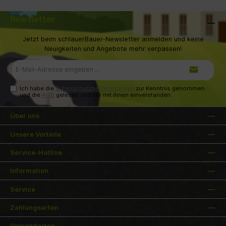
Newsletter
Jetzt beim schlauerBauer-Newsletter anmelden und keine
Neuigkeiten und Angebote mehr verpassen!
E-
Mail-
Adresse*
Ich habe die
Datenschutzbestimmungen
zur Kenntnis genommen
und die
AGB
gelesen und bin mit ihnen einverstanden.
Über uns
Unsere Vorteile
Service-Hotline
Information
Service
Zahlungsarten
Versandarten