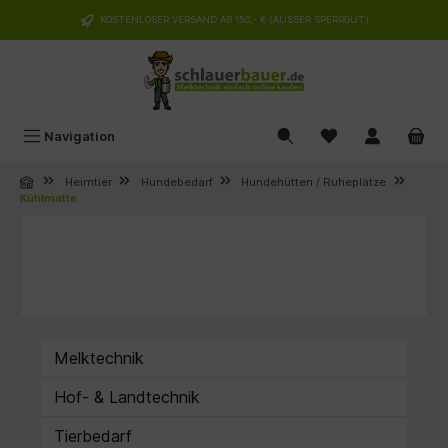
alt springen
KOSTENLOSER VERSAND AB 150,- € (AUSSER SPERRGUT)
Navigation
Heimtier
Hundebedarf
Hundehütten / Ruheplätze
Kühlmatte
Melktechnik
Hof- & Landtechnik
Tierbedarf