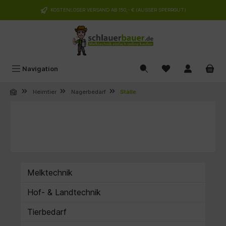
alt springen
KOSTENLOSER VERSAND AB 150,- € (AUSSER SPERRGUT)
Navigation
Heimtier
Nagerbedarf
Ställe
Melktechnik
Hof- & Landtechnik
Tierbedarf