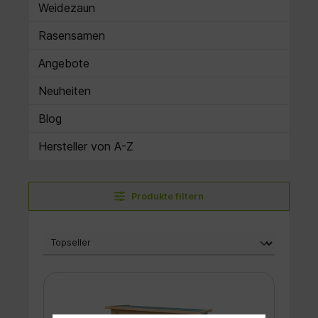
Weidezaun
Rasensamen
Angebote
Neuheiten
Blog
Hersteller von A-Z
Produkte filtern