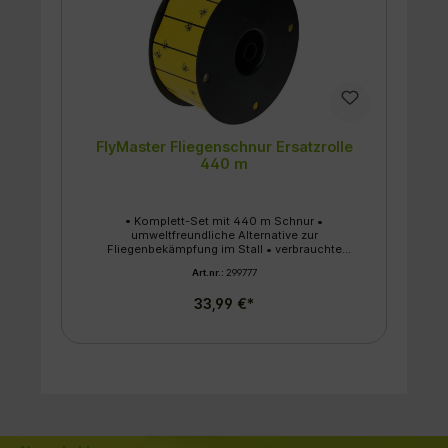
FlyMaster Fliegenschnur Ersatzrolle
440 m
• Komplett-Set mit 440 m Schnur •
umweltfreundliche Alternative zur
Fliegenbekämpfung im Stall • verbrauchte
Schnur wird auf die mitgelieferte Leerhaspel
Art.nr.:
299777
aufgerollt • einfache Selbstmontage •
Ersatzrollen können problemlos ausgetauscht
33,99 €*
werden