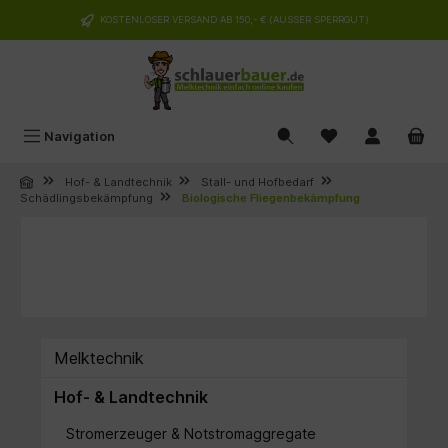
alt springen
KOSTENLOSER VERSAND AB 150,- € (AUSSER SPERRGUT)
Navigation
Hof- & Landtechnik
Stall- und Hofbedarf
Schädlingsbekämpfung
Biologische Fliegenbekämpfung
Melktechnik
Hof- & Landtechnik
Stromerzeuger & Notstromaggregate