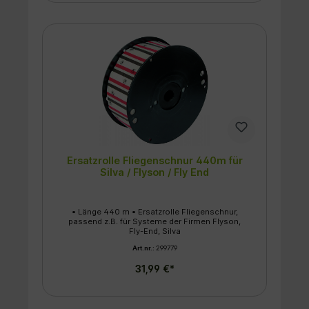
Schnur ✔ Umweltfreundliche Alternative zur
chemischen Fliegenbekämpfung ✔
Verbrauchte Schnur wird automatisch auf
Leerhaspel aufgerollt ✔ Einfache
Selbstmontage – ideal für den Stall ✔
Ersatzrollen können problemlos nachgerüstet
werden
Ersatzrolle Fliegenschnur 440m für
Silva / Flyson / Fly End
• Länge 440 m • Ersatzrolle Fliegenschnur,
passend z.B. für Systeme der Firmen Flyson,
Fly-End, Silva
Art.nr.:
299779
31,99 €*