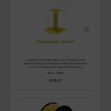
Fliegenköder-Station
• praktische Köderstation zur erfolgreichen
Bekämpfung von Fliegen • einfaches Befüllen
mit z. B. AzametiFly oder FlyGold ultra
Ködergranulat • optimale Ergänzung zur
Art.nr.:
299835
Flächenanwendung von Fraßinsektiziden •
einfachste Anwendung bei gleichzeitig hohem
8,98 €*
Fangerfolg für ca. 4 Stationen/100 m² • beste
Resultate sind zu erwarten, wenn die Station in
der Nähe von Lichtquellen montiert wird