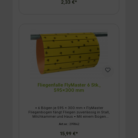
2,33 €*
Schlaufe unter vorsichtigem Drehen aus der
handwarmen Hülse ziehen und mit dem
beiliegenden Reißnagel an der Decke
befestigen • 4 Stück/Box • 24 Stück im Display
Fliegenfalle FlyMaster 6 Stk.,
595x300 mm
• 6 Bögen je 595 x 300 mm • FlyMaster
Fliegenbogen fängt Fliegen zuverlässig in Stall,
Milchkammer und Haus • Mit einem Bogen
fangen Sie bis zu 5.000 Fliegen bzw. decken
Art.nr.:
299842
Sie ca. 200 m² ab • 100 % giftfrei Anwendung:
Fliegenbogen im Ganzen oder zugeschnitten
15,99 €*
montieren - Schutzfolie abziehen - fertig!