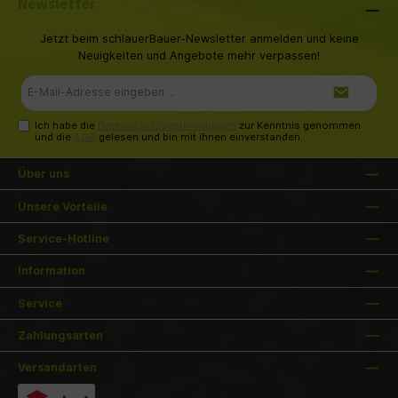
Newsletter
Jetzt beim schlauerBauer-Newsletter anmelden und keine
Neuigkeiten und Angebote mehr verpassen!
E-
Mail-
Adresse*
Ich habe die
Datenschutzbestimmungen
zur Kenntnis genommen
und die
AGB
gelesen und bin mit ihnen einverstanden.
Über uns
Unsere Vorteile
Service-Hotline
Information
Service
Zahlungsarten
Versandarten