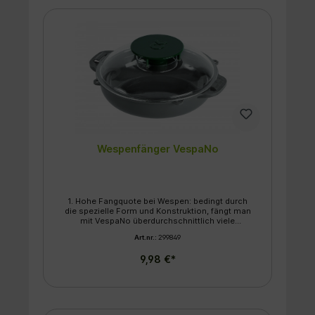
Wespenfänger VespaNo
1. Hohe Fangquote bei Wespen: bedingt durch
die spezielle Form und Konstruktion, fängt man
mit VespaNo überdurchschnittlich viele
Wespen, Fliegen und andere durch Zucker
Art.nr.:
299849
anlockbare Insekten. 2. Absoluter
Bienenschutz: entwickelt von einem Imker mit
9,98 €*
30 Jahren Erfahrung, dem der Bienenschutz
von Anfang an von übergeordneter Wichtigkeit
war. Der spezielle Falleneingang und der
transparente Deckel bieten ausreichend
Schutz, damit keine Biene in die Falle geht.
Weitere Produkteigenschaften: •