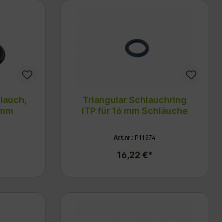
lauch,
Triangular Schlauchring
 mm
ITP für 16 mm Schläuche
Art.nr.:
P11374
16,22 €*