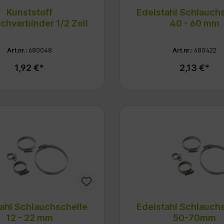
Kunststoff
Edelstahl Schlauch
chverbinder 1/2 Zoll
40 - 60 mm
Art.nr.:
680048
Art.nr.:
680422
1,92 €*
2,13 €*
ahl Schlauchschelle
Edelstahl Schlauch
12 - 22 mm
50-70mm