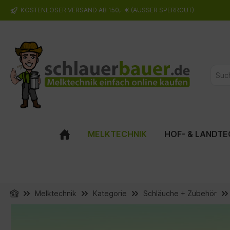
KOSTENLOSER VERSAND AB 150,- € (AUSSER SPERRGUT)
springen
Zur Hauptnavigation springen
MELKTECHNIK
HOF- & LANDTE
Melktechnik
Kategorie
Schläuche + Zubehör