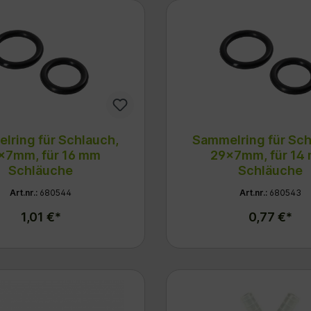
lring für Schlauch,
Sammelring für Sch
x7mm, für 16 mm
29x7mm, für 14
Schläuche
Schläuche
Art.nr.:
680544
Art.nr.:
680543
1,01 €*
0,77 €*