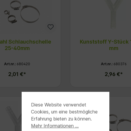
ahl Schlauchschelle
Kunststoff Y-Stück 
25-40mm
mm
Art.nr.:
680420
Art.nr.:
680376
2,01 €*
2,96 €*
Diese Website verwendet
Cookies, um eine bestmögliche
Erfahrung bieten zu können.
Mehr Informationen ...