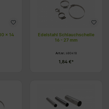
10 x 14
Edelstahl Schlauchschelle
16 - 27 mm
Art.nr.:
680418
1,84 €*