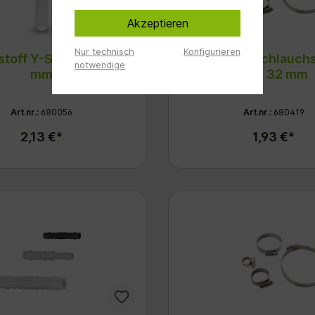
Akzeptieren
Nur technisch
Konfigurieren
stoff Y-Stück 6 x 10
Edelstahl Schlauch
notwendige
mm
20 - 32 mm
Art.nr.:
680056
Art.nr.:
680419
2,13 €*
1,93 €*