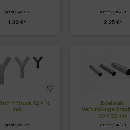
Art.nr.:
680417
Art.nr.:
680423
1,30 €*
2,25 €*
toff Y-Stück 12 x 16
Edelstahl
mm
Verbindungsröhrc
20 x 22 mm
Art.nr.:
680055
Art.nr.:
680390