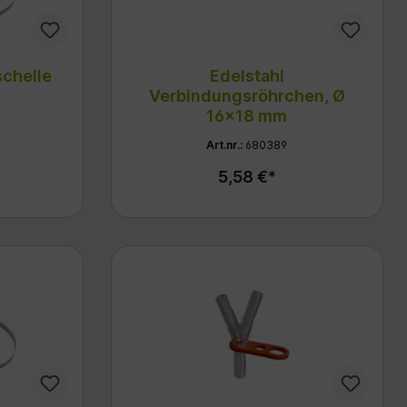
schelle
Edelstahl
Verbindungsröhrchen, Ø
16x18 mm
Art.nr.:
680389
5,58 €*