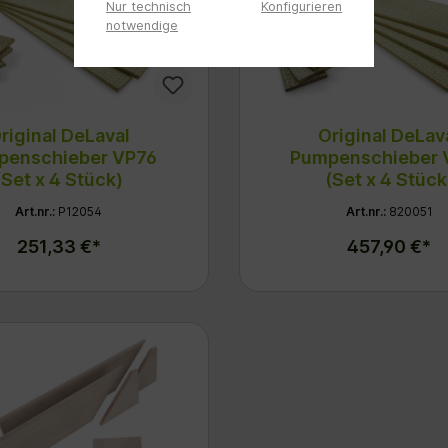
Nur technisch
Konfigurieren
notwendige
riginal DeLaval
Original DeLav
penschieber VP76
Pumpenschieber 
(Set x 4 Stück)
(Set x 4 Stück
Art.nr.:
P12054
Art.nr.:
820051
251,33 €*
457,90 €*