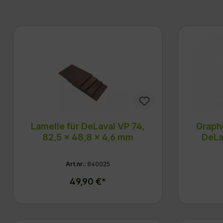
Lamelle für DeLaval VP 74,
Graph
82,5 x 48,8 x 4,6 mm
DeLa
Art.nr.:
840025
49,90 €*