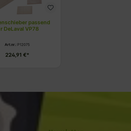
nschieber passend
ür DeLaval VP78
Art.nr.:
P12075
224,91 €*