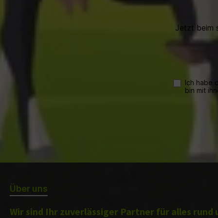
Jetzt beim 
Ich habe 
bin mit ih
Über uns
Wir sind Ihr zuverlässiger Partner für alles run