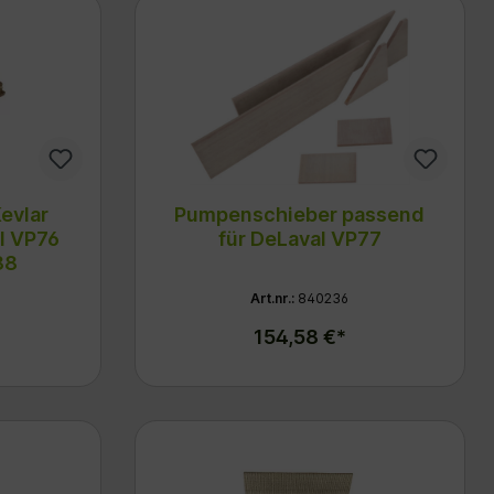
evlar
Pumpenschieber passend
l VP76
für DeLaval VP77
88
Art.nr.:
840236
154,58 €*