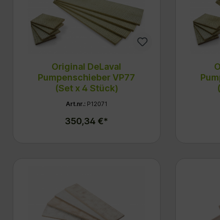
Original DeLaval
O
Pumpenschieber VP77
Pum
(Set x 4 Stück)
Art.nr.:
P12071
350,34 €*