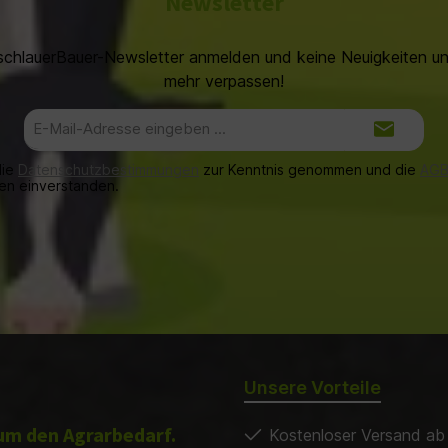
Newsletter
schlauerBauer-Newsletter anmelden und keine Neuigkeiten 
mehr verpassen!
E-
Mail-
Adresse*
die
Datenschutzbestimmungen
zur Kenntnis genommen und die
AG
nen einverstanden.
Unsere Vorteile
d um den Agrarbedarf.
Kostenloser Versand ab