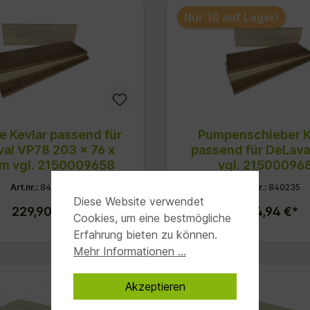
Nur 10 auf Lager!
e Kevlar passend für
Pumpenschieber K
al VP78 203 x 76 x
passend für DeLava
mm vgl. 2150009658
vgl. 21500096
Art.nr.:
840021
Art.nr.:
840235
Diese Website verwendet
229,90 €*
124,94 €*
Cookies, um eine bestmögliche
Erfahrung bieten zu können.
Mehr Informationen ...
Akzeptieren