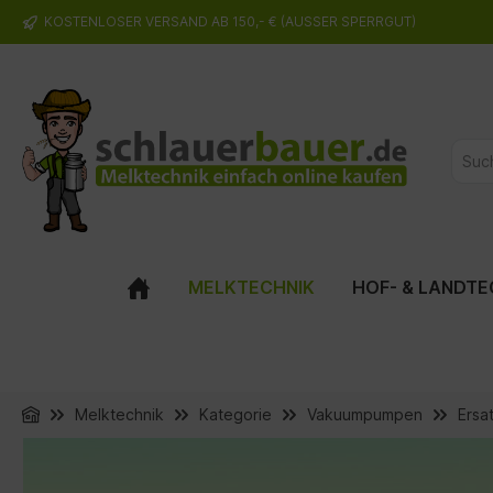
KOSTENLOSER VERSAND AB 150,- € (AUSSER SPERRGUT)
springen
Zur Hauptnavigation springen
MELKTECHNIK
HOF- & LANDTE
Melktechnik
Kategorie
Vakuumpumpen
Ersa