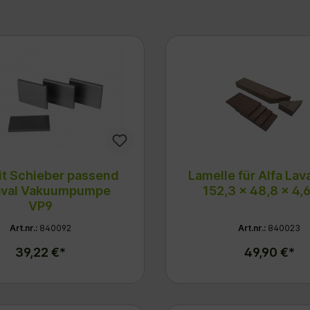
it Schieber passend
Lamelle für Alfa Lav
val Vakuumpumpe
152,3 x 48,8 x 4
VP9
Art.nr.:
840092
Art.nr.:
840023
39,22 €*
49,90 €*