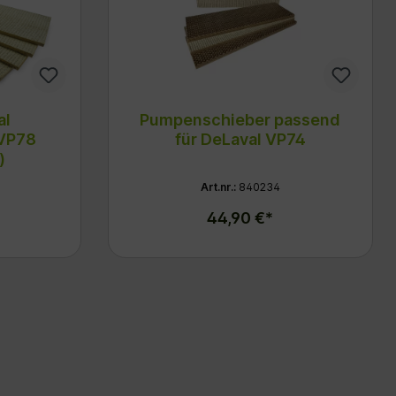
al
Pumpenschieber passend
VP78
für DeLaval VP74
)
Art.nr.:
840234
44,90 €*