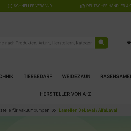
SCHNELLER VERSAND
DEUTSCHER HÄNDLER & 
CHNIK
TIERBEDARF
WEIDEZAUN
RASENSAME
HERSTELLER VON A-Z
tzteile für Vakuumpumpen
Lamellen DeLaval / AlfaLaval