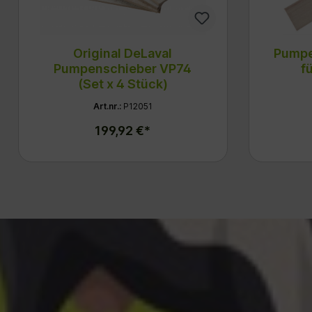
Original DeLaval
Pumpe
Pumpenschieber VP74
f
(Set x 4 Stück)
Art.nr.:
P12051
199,92 €*