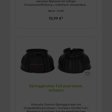
weiches Material mit luftiger
Technische Details Größe: Cob (Vollblut /
Schaumstofffüllung • mehrfach verwendbar •
Mittleres Stockmaß) Material: Weichgummi /
maschinenwaschbar bei 30 °C
Elastomer Verschluss: Starker
Art.nr.:
32409
Doppelklettverschluss Farbe: Schwarz
Lieferumfang: 1 Paar (2 Stück)
15,99 €*
Springglocken Full paarweise,
schwarz
Robuste Gummi-Springglocken mit
Doppelklettverschluss – Schwarz (Größe Full /
Warmblut) Schützen Sie die empfindlichen