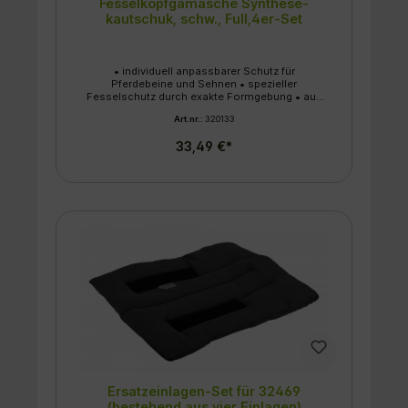
Fesselkopfgamasche Synthese-
kautschuk, schw., Full,4er-Set
• individuell anpassbarer Schutz für
Pferdebeine und Sehnen • spezieller
Fesselschutz durch exakte Formgebung • aus
stoßdämpfendem, strapazierfähigem und
Art.nr.:
320133
atmungsaktivem Synthesekautschuk; beugt
Verletzungen und Blessuren vor • sehr gut zu
33,49 €*
befestigen durch Klettverschlüsse, die
stabilisieren und fixieren • universell für alle
Disziplinen einsetzbar • 4er Set
Ersatzeinlagen-Set für 32469
(bestehend aus vier Einlagen)