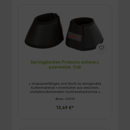
Springglocken Protecto schwarz,
paarweise, Cob
• strapazierfähiges und leicht zu reinigendes
Außenmaterial • Innenfutter aus weichem,
stoßabsorbierendem Synthesekautschuk •
stabiler, doppelter Klettverschluss
Art.nr.:
320135
13,49 €*