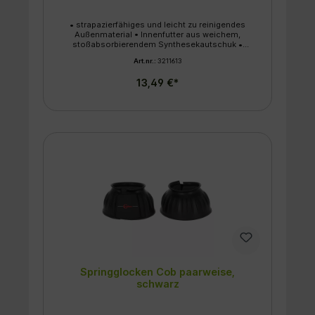
• strapazierfähiges und leicht zu reinigendes
Außenmaterial • Innenfutter aus weichem,
stoßabsorbierendem Synthesekautschuk •
stabiler, doppelter Klettverschluss
Art.nr.:
3211613
13,49 €*
Springglocken Cob paarweise,
schwarz