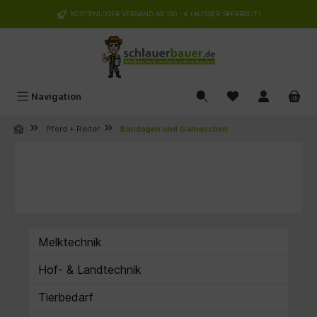
alt springen
KOSTENLOSER VERSAND AB 150,- € (AUSSER SPERRGUT)
Navigation
Pferd + Reiter
Bandagen und Gamaschen
Melktechnik
Hof- & Landtechnik
Tierbedarf