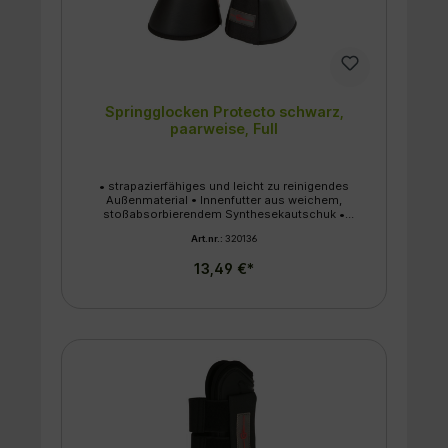
Springglocken Protecto schwarz,
paarweise, Full
• strapazierfähiges und leicht zu reinigendes
Außenmaterial • Innenfutter aus weichem,
stoßabsorbierendem Synthesekautschuk •
stabiler, doppelter Klettverschluss
Art.nr.:
320136
13,49 €*