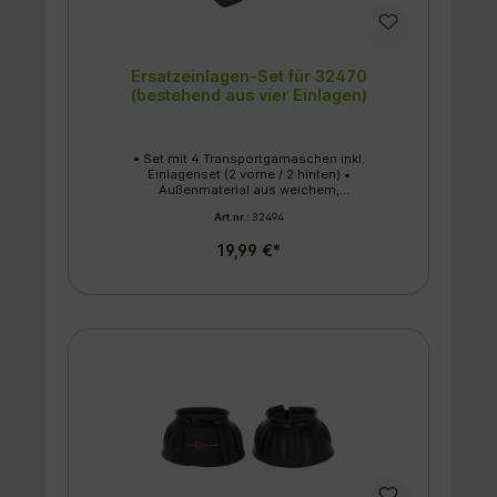
Ersatzeinlagen-Set für 32470
(bestehend aus vier Einlagen)
• Set mit 4 Transportgamaschen inkl.
Einlagenset (2 vorne / 2 hinten) •
Außenmaterial aus weichem,
stoßabsorbierendem und wärmeisolierendem
Art.nr.:
32494
Synthesekautschuk • Textilinnenseite
abnehmbar und waschbar mit weicher
19,99 €*
Polyestervlies-Fütterung und Microfaser-Hülle
• gute Klettverschlüsse für besten Halt