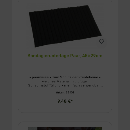
Bandagierunterlage Paar, 45x29cm
• paarweise • zum Schutz der Pferdebeine •
weiches Material mit luftiger
Schaumstofffüllung • mehrfach verwendbar •
maschinenwaschbar bei 30 °C
Art.nr.:
32408
9,48 €*