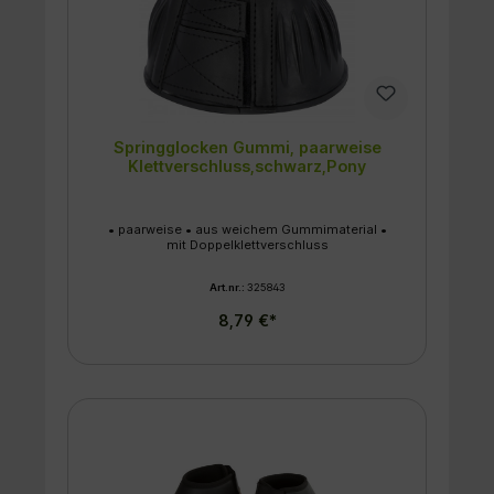
Springglocken Gummi, paarweise
Klettverschluss,schwarz,Pony
• paarweise • aus weichem Gummimaterial •
mit Doppelklettverschluss
Art.nr.:
325843
8,79 €*