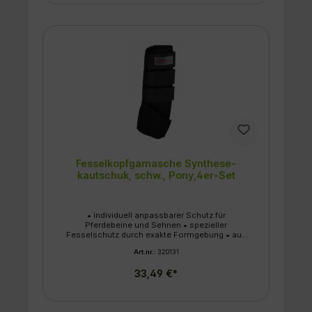
Fesselkopfgamasche Synthese-
kautschuk, schw., Pony,4er-Set
• individuell anpassbarer Schutz für
Pferdebeine und Sehnen • spezieller
Fesselschutz durch exakte Formgebung • aus
stoßdämpfendem, strapazierfähigem und
Art.nr.:
320131
atmungsaktivem Synthesekautschuk; beugt
Verletzungen und Blessuren vor • sehr gut zu
33,49 €*
befestigen durch Klettverschlüsse, die
stabilisieren und fixieren • universell für alle
Disziplinen einsetzbar • 4er Set