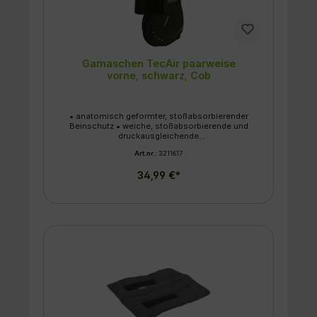
Gamaschen TecAir paarweise
vorne, schwarz, Cob
• anatomisch geformter, stoßabsorbierender
Beinschutz • weiche, stoßabsorbierende und
druckausgleichende
Synthesekautschukpolsterung für einen
Art.nr.:
3211617
sicheren Halt • maximaler Schlagschutz bei
minimalem Gewicht • Lüftungslöcher für mehr
34,99 €*
Atmungsaktivität • verstellbarer
Klettverschluss für eine optimale Anpassung