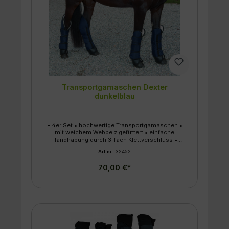
Transportgamaschen Dexter
dunkelblau
• 4er Set • hochwertige Transportgamaschen •
mit weichem Webpelz gefüttert • einfache
Handhabung durch 3-fach Klettverschluss •
mit extra Verstärkung im Ballenbereich •
Art.nr.:
32452
Füllung aus hochverdichtetem Schaumstoff •
hohe Ausführung mit Sprunggelenksschutz
70,00 €*
(hinten) • gut fixierbar durch Klettverschluss-
Klappe • waschbar bei 30 °C • Größe:
Warmblut