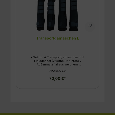
Transportgamaschen L
• Set mit 4 Transportgamaschen inkl.
Einlagenset (2 vorne / 2 hinten) •
Außenmaterial aus weichem,
stoßabsorbierendem und wärmeisolierendem
Art.nr.:
32470
Synthesekautschuk • Textilinnenseite
abnehmbar und waschbar mit weicher
70,00 €*
Polyestervlies-Fütterung und Microfaser-Hülle
• gute Klettverschlüsse für besten Halt