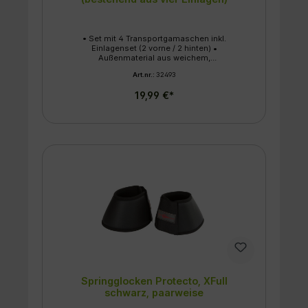
• Set mit 4 Transportgamaschen inkl.
Einlagenset (2 vorne / 2 hinten) •
Außenmaterial aus weichem,
stoßabsorbierendem und wärmeisolierendem
Art.nr.:
32493
Synthesekautschuk • Textilinnenseite
abnehmbar und waschbar mit weicher
19,99 €*
Polyestervlies-Fütterung und Microfaser-Hülle
• gute Klettverschlüsse für besten Halt
Springglocken Protecto, XFull
schwarz, paarweise