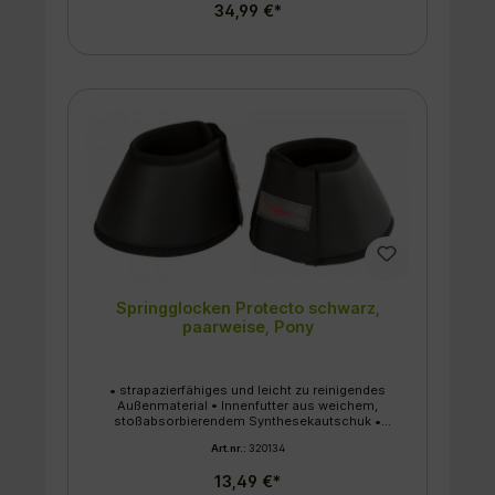
34,99 €*
Atmungsaktivität • verstellbarer
Klettverschluss für eine optimale Anpassung
Springglocken Protecto schwarz,
paarweise, Pony
• strapazierfähiges und leicht zu reinigendes
Außenmaterial • Innenfutter aus weichem,
stoßabsorbierendem Synthesekautschuk •
stabiler, doppelter Klettverschluss
Art.nr.:
320134
13,49 €*