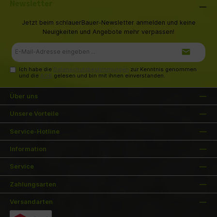
Newsletter
Jetzt beim schlauerBauer-Newsletter anmelden und keine
Neuigkeiten und Angebote mehr verpassen!
E-
Mail-
Adresse*
Ich habe die
Datenschutzbestimmungen
zur Kenntnis genommen
und die
AGB
gelesen und bin mit ihnen einverstanden.
Über uns
Unsere Vorteile
Service-Hotline
Information
Service
Zahlungsarten
Versandarten