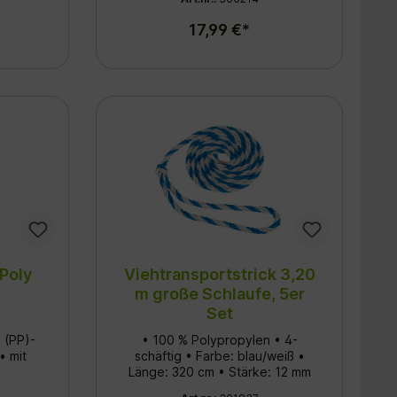
Belastbar: Gefertigt aus
verstellbarem Kopfband und
strapazierfähigem Material, das
festziehbarer Kinnkette für
17,99 €*
den hohen Zugkräften von
kontrolliertes Führen des Tieres
Rindern problemlos standhält.
• lederverstärkt • mit stabilen
Ergonomie: Durch den breiten
Beschlägen • olivgrün mit
Querschnitt von 16 mm
Zinnenmuster
schneidet der Strick nicht in die
Hände ein und bietet maximalen
Grip.
/Poly
Viehtransportstrick 3,20
m große Schlaufe, 5er
Set
 (PP)-
• 100 % Polypropylen • 4-
• mit
schäftig • Farbe: blau/weiß •
Länge: 320 cm • Stärke: 12 mm