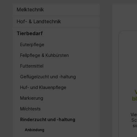
Melktechnik
Hof- & Landtechnik
Tierbedarf
Euterpflege
Fellpflege & Kuhbürsten
Futtermittel
Geflügelzucht und -haltung
Huf- und Klauenpflege
b
Markierung
Milchtests
Vie
Rinderzucht und -haltung
Sc
si
Anbindung
Sta
ho