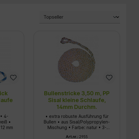
ick
Bullenstricke 3,50 m, PP
laufe
Sisal kleine Schlaufe,
14mm Durchm.
• 4-
• extra robuste Ausführung für
weiß •
Bullen • aus Sisal/Polypropylen-
 12 mm
Mischung • Farbe: natur • 3-
schäftig • Länge: 350 cm •
Art.nr.:
2955
Strickstärke: 14 mm • mit kleiner