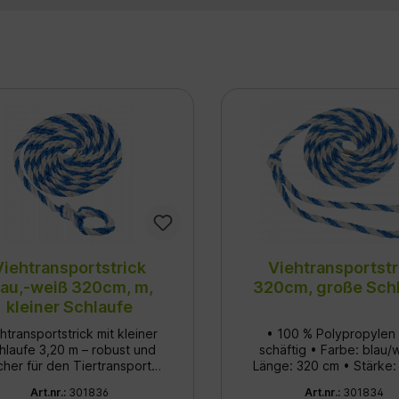
Viehtransportstrick
Viehtransportstr
lau,-weiß 320cm, m,
320cm, große Sch
kleiner Schlaufe
htransportstrick mit kleiner
• 100 % Polypropylen 
hlaufe 3,20 m – robust und
schäftig • Farbe: blau/
cher für den Tiertransport
Länge: 320 cm • Stärke:
biler Viehtransportstrick aus
Art.nr.:
301836
Art.nr.:
301834
chwertigem Polypropylen.