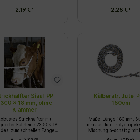
2,19 €*
2,28 €*
trickhalfter Sisal-PP
Kälberstr, Jute-P
300 x 18 mm, ohne
180cm
Klammer
obustes Strickhalfter mit
Maße: Länge 180 mm, St
grierter Führleine 2300 x 18
mm aus Jute-Polypropyle
Mischung 4-schäftig mit 
und Fixieren: Dieses
Schlaufe
Art.nr.:
301839
Art.nr.:
301843