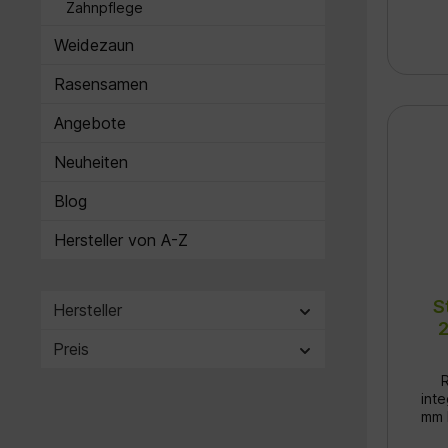
Zahnpflege
Weidezaun
Rasensamen
Angebote
Neuheiten
Blog
Hersteller von A-Z
S
Hersteller
2
Preis
R
inte
mm Ideal zum schnellen Fangen