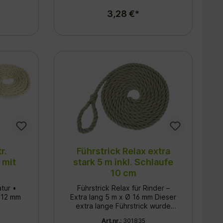
Schlaufe
3,28 €*
r.
Führstrick Relax extra
 mit
stark 5 m inkl. Schlaufe
10 cm
atur •
Führstrick Relax für Rinder –
 12 mm
Extra lang 5 m x Ø 16 mm Dieser
extra lange Führstrick wurde
speziell für den sicheren
Art.nr.:
301835