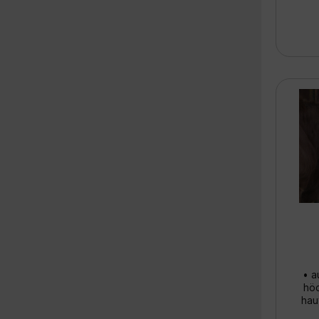
Na
m
• a
hö
hau