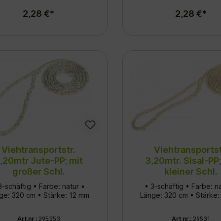
l für den sicheren Transport
2,28 €*
2,28 €*
 die zuverlässige Fixierung
von Nutztieren.
terungsbeständig, langlebig
und angenehm in der
ung. Produktmerkmale
 Details Material: 100 %
olypropylen 4-schäftige
Verarbeitung für hohe
igkeit Farbe: blau/weiß
Länge: 320 cm Stärke: 12 mm
Viehtransportstr.
Viehtransportst
,20mtr Jute-PP; mit
3,20mtr. Sisal-PP;
großer Schl.
kleiner Schl.
3-schäftig • Farbe: natur •
• 3-schäftig • Farbe: n
ge: 320 cm • Stärke: 12 mm
Länge: 320 cm • Stärke:
Art.nr.:
295353
Art.nr.:
29531