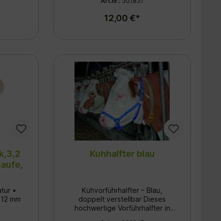
Art.nr.:
301837
12,00 €*
k,3,2
Kuhhalfter blau
laufe,
atur •
Kuhvorführhalfter – Blau,
 12 mm
doppelt verstellbar Dieses
hochwertige Vorführhalfter in
markantem Blau wurde speziell