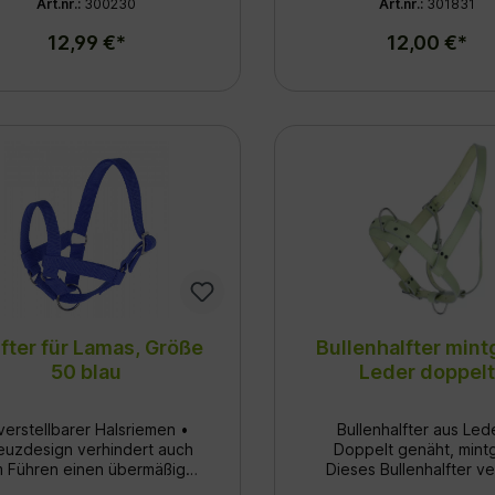
Art.nr.:
300230
Art.nr.:
301831
senband • lederverstärkt •
it Ovalglied und D-Ring •
12,99 €*
12,00 €*
olivgrün mit Zinnenmuster
fter für Lamas, Größe
Bullenhalfter mint
50 blau
Leder doppel
verstellbarer Halsriemen •
Bullenhalfter aus Led
euzdesign verhindert auch
Doppelt genäht, mint
m Führen einen übermäßigen
Dieses Bullenhalfter ve
ruck auf die empfindliche
extreme Belastbarkeit mi