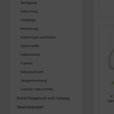
Bändigung
Idea
und
Enthornung
Wit
Fellpflege
Handhab
Markierung
&
P
Futtertröge und Raufen
Reißfest
Geburtshilfe
Kälberhütten
Tränken
Kälberaufzucht
Saugentwöhnung
3
Zubehör Geburtshilfe
• 
Schaf/Ziegezucht und -haltung
Län
Veterinärbedarf