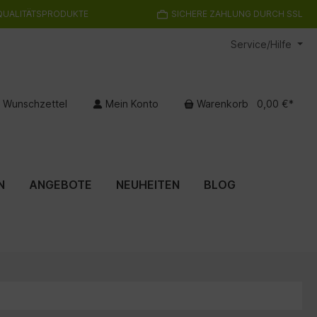
QUALITÄTSPRODUKTE
SICHERE ZAHLUNG DURCH SSL
Service/Hilfe
Wunschzettel
Mein Konto
Warenkorb
0,00 €*
N
ANGEBOTE
NEUHEITEN
BLOG