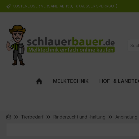
KOSTENLOSER VERSAND AB 150,- € (AUSSER SPERRGUT)
springen
Zur Hauptnavigation springen
MELKTECHNIK
HOF- & LANDTE
Tierbedarf
Rinderzucht und -haltung
Anbindung