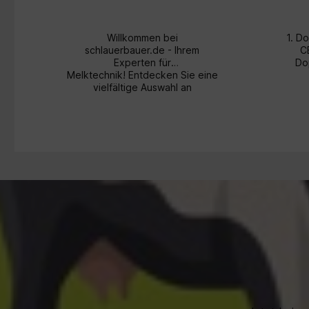
Standards: Einwe
en minimier
Kontaminationsris
Willkommen bei
1. D
der
schlauerbauer.de - Ihrem
CEL
Probenahme. Sof
Experten für
Do
Vor-Ort-
e
Melktechnik! Entdecken Sie eine
Ergebnisse: Ermö
vielfältige Auswahl an
schnelle Entsche
hochwertigen Produkten rund
Ma
direkt im Stall 
n
um das Thema Melken. Von
Produk
Laborwartezeiten
mobilen Melkmaschinen bis hin
CELORON Drehzahl
effizient: Frühz
zu Ersatzteilen in OEM-Qualität
U/min Ohne Lagerbuchsen Teile-
Erkennung 
bieten wir alles, was Sie für eine
Nr.: 03540
Erkrankungen 
.
effiziente und zuverlässige
schrä
Behandlungskos
Melkarbeit benötigen. Tauchen
S
schützt
r
Sie ein in unser Sortiment und
Milchleistung. Or
profitieren Sie von unserer
DeLaval
Fachkompetenz und unserem
Qualität: Passge
erstklassigen Kundenservice.
das DCC-Ge
entwickelt – gar
maximale
e
Genauigkeit.Verp
einheit: 72 Kasse
Beutel à 12 Stück
Nummer SB068