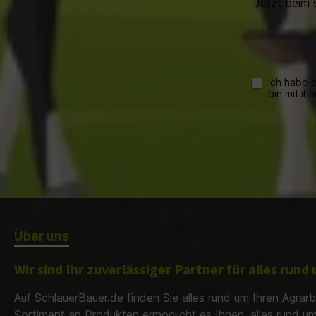
Jetzt beim 
Ich habe 
bin mit ih
Über uns
Wir sind Ihr zuverlässiger Partner für alles run
Auf SchlauerBauer.de finden Sie alles rund um Ihren Agrarb
Sortiment an Produkten ermöglicht es Ihnen, alles rund u