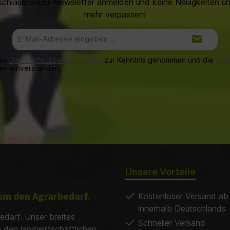
schlauerBauer-Newsletter anmelden und keine Neuigkeiten 
mehr verpassen!
E-
Mail-
Adresse*
die
Datenschutzbestimmungen
zur Kenntnis genommen und die
AG
nen einverstanden.
Unsere Vorteile
d um den Agrarbedarf.
Kostenloser Versand ab
innerhalb Deutschlands
edarf. Unser breites
Schneller Versand
m den landwirtschaftlichen