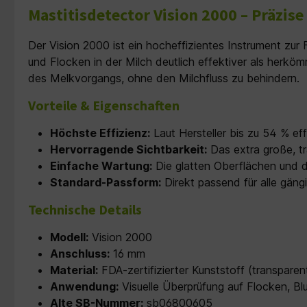
Mastitisdetector Vision 2000 – Präzis
Der Vision 2000 ist ein hocheffizientes Instrument zur 
und Flocken in der Milch deutlich effektiver als herkö
des Melkvorgangs, ohne den Milchfluss zu behindern.
Vorteile & Eigenschaften
Höchste Effizienz:
Laut Hersteller bis zu 54 % eff
Hervorragende Sichtbarkeit:
Das extra große, t
Einfache Wartung:
Die glatten Oberflächen und d
Standard-Passform:
Direkt passend für alle gäng
Technische Details
Modell:
Vision 2000
Anschluss:
16 mm
Material:
FDA-zertifizierter Kunststoff (transparen
Anwendung:
Visuelle Überprüfung auf Flocken, Bl
Alte SB-Nummer:
sb06800605