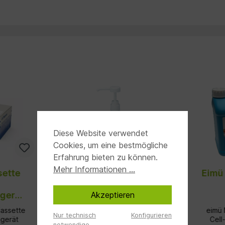
Diese Website verwendet
Cookies, um eine bestmögliche
Erfahrung bieten zu können.
Mehr Informationen ...
sette
Dosierflasche
Eimü
Milchtest, 250 ml
Akzeptieren
gerät
1
Kassette
Testflasche für
eimü 
Nur technisch
Konfigurieren
sgerät
KERBATest Milchtest -
Cell
notwendige