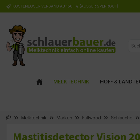
KOSTENLOSER VERSAND AB 150,- € (AUSSER SPERRGUT)
springen
Zur Hauptnavigation springen
MELKTECHNIK
HOF- & LANDTE
Melktechnik
Marken
Fullwood
Schläuche
Mastitisdetector Vision 2