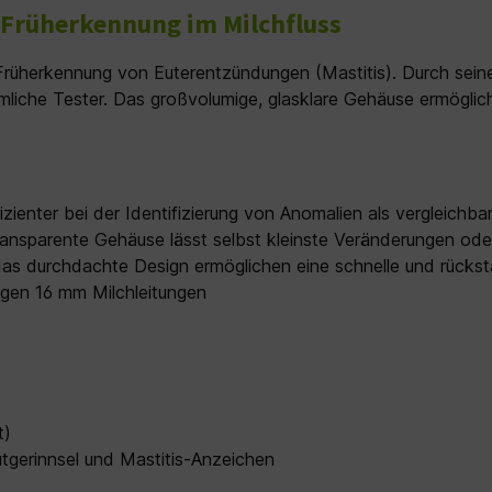
e Früherkennung im Milchfluss
Früherkennung von Euterentzündungen (Mastitis). Durch seine o
mmliche Tester. Das großvolumige, glasklare Gehäuse ermöglic
izienter bei der Identifizierung von Anomalien als vergleichb
ransparente Gehäuse lässt selbst kleinste Veränderungen od
as durchdachte Design ermöglichen eine schnelle und rückst
igen 16 mm Milchleitungen
t)
utgerinnsel und Mastitis-Anzeichen