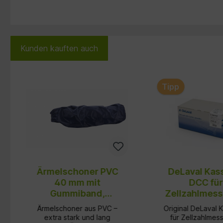
Kunden kauften auch
Produktgalerie überspringen
Tipp
Ärmelschoner PVC
DeLaval Kas
40 mm mit
DCC für
Gummiband,
Zellzahlmess
paarweise
9286588
Ärmelschoner aus PVC –
Original DeLaval 
extra stark und lang
für Zellzahlmes