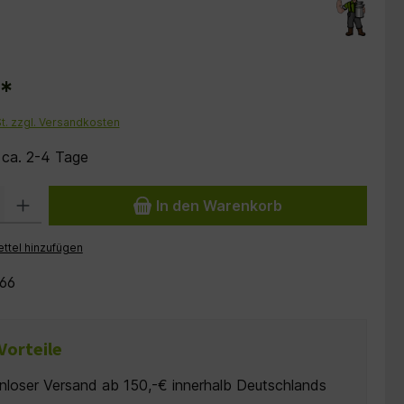
€*
St. zzgl. Versandkosten
: ca. 2-4 Tage
 Gib den gewünschten Wert ein oder benutze die Schaltflächen um die Anzah
In den Warenkorb
ttel hinzufügen
66
Vorteile
nloser Versand ab 150,-€ innerhalb Deutschlands