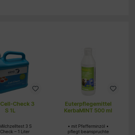
 Cell-Check 3
Euterpflegemittel
S 1L
KerbaMINT 500 ml
Milchzelltest 3 S
• mit Pfefferminzöl •
-Check – 1 Liter
pflegt beanspruchte