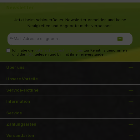
Landwirtschaft. Sichern Sie sich passende
Artikel für die Milchgewinnung, technische
Newsletter
Ausrüstung wie Pulsatoren und Endeinheiten
und Produkte für bessere Tierhaltung jetzt bei
schlauerbauer.de und überzeugen Sie sich
Jetzt beim schlauerBauer-Newsletter anmelden und keine
selbst von der hohen Qualität der GEA
Neuigkeiten und Angebote mehr verpassen!
Produkte! Jetzt zugreifen!
E-
Mail-
Adresse*
Ich habe die
Datenschutzbestimmungen
zur Kenntnis genommen
und die
AGB
gelesen und bin mit ihnen einverstanden.
Über uns
Unsere Vorteile
Service-Hotline
Information
Service
Zahlungsarten
Versandarten