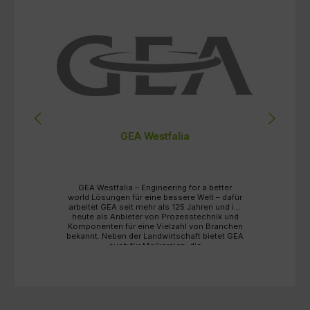
GEA Westfalia
GEA Westfalia – Engineering for a better
z
world Lösungen für eine bessere Welt – dafür
,
arbeitet GEA seit mehr als 125 Jahren und ist
heute als Anbieter von Prozesstechnik und
s
Komponenten für eine Vielzahl von Branchen
bekannt. Neben der Landwirtschaft bietet GEA
t
auch für Molkereien, die
Nahrungsmittelindustrie sowie Chemie und
Pharmazie eine Vielzahl an Lösungen an. GEA
steht für höchste Qualität, präzise Leistung,
Innovationskraft und Zuverlässigkeit – ein
starker Partner an Ihrer Seite für alle täglichen
Herausforderungen in der