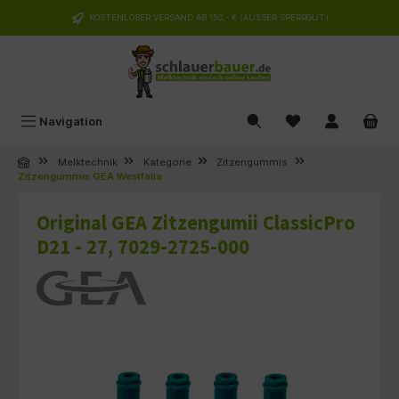
alt springen
KOSTENLOSER VERSAND AB 150,- € (AUSSER SPERRGUT)
Navigation
Melktechnik
Kategorie
Zitzengummis
Zitzengummis GEA Westfalia
Original GEA Zitzengumii ClassicPro
D21 - 27, 7029-2725-000
Bildergalerie überspringen