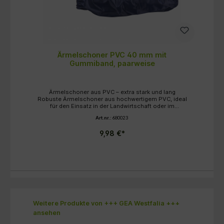
Ärmelschoner PVC 40 mm mit
Gummiband, paarweise
Ärmelschoner aus PVC – extra stark und lang
Robuste Ärmelschoner aus hochwertigem PVC, ideal
für den Einsatz in der Landwirtschaft oder im
Tierbereich. Mit Gummiband am oberen Ende für
Art.nr.:
680023
sicheren Halt und extra langer Ausführung für
optimalen Schutz der Arme. Produktmerkmale
9,98 €*
Material: PVC Länge: 40 cm Mit Gummiband für
festen Sitz Extra starke, lange Ausführung
Lieferumfang: 1 Paar Alte SB Nummer: sb0154A
Produktgalerie überspringen
Weitere Produkte von +++ GEA Westfalia +++
ansehen