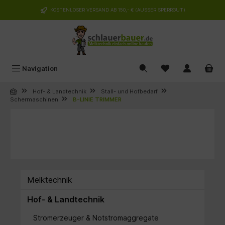
alt springen
KOSTENLOSER VERSAND AB 150,- € (AUSSER SPERRGUT)
Navigation
Hof- & Landtechnik
Stall- und Hofbedarf
Schermaschinen
B-LINIE TRIMMER
Melktechnik
Hof- & Landtechnik
Stromerzeuger & Notstromaggregate