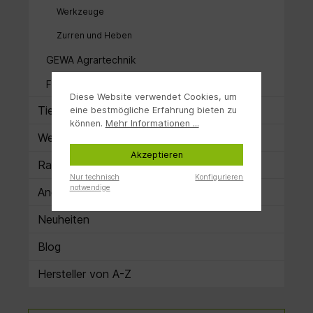
Werkzeuge
Zurren und Heben
GEWA Agrartechnik
Futtermanagement
Diese Website verwendet Cookies, um
Tierbedarf
eine bestmögliche Erfahrung bieten zu
können.
Mehr Informationen ...
Weidezaun
Akzeptieren
Rasensamen
Nur technisch
Konfigurieren
notwendige
Angebote
Neuheiten
Blog
Hersteller von A-Z