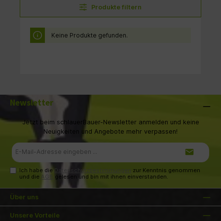
Produkte filtern
Keine Produkte gefunden.
Newsletter
Jetzt beim schlauerBauer-Newsletter anmelden und keine
Neuigkeiten und Angebote mehr verpassen!
E-
Mail-
Adresse*
Ich habe die
Datenschutzbestimmungen
zur Kenntnis genommen
und die
AGB
gelesen und bin mit ihnen einverstanden.
Über uns
Unsere Vorteile