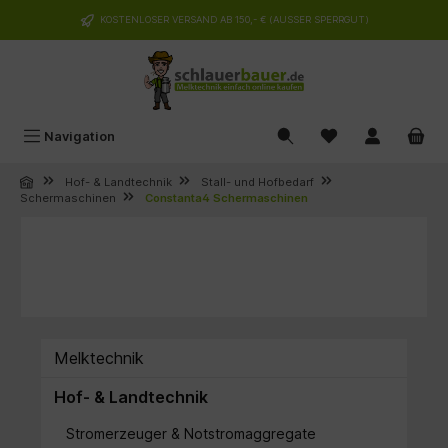
alt springen
KOSTENLOSER VERSAND AB 150,- € (AUSSER SPERRGUT)
Navigation
Hof- & Landtechnik
Stall- und Hofbedarf
Schermaschinen
Constanta4 Schermaschinen
Melktechnik
Hof- & Landtechnik
Stromerzeuger & Notstromaggregate