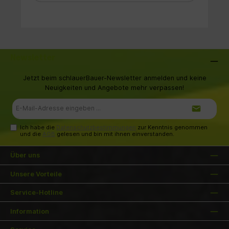
wesentlich verbesserte Lüftungsdynamik •
Luftfilter ohne Werkzeug wechselbar •
Servicefreundliches Schalengehäuse mit
ergonomisch geformtem Griffbereich für
ermüdungsarmes Arbeiten • Schermesser aus
Werkzeugstahl mit spezieller HRC-Härtung
besitzen eine außerordentliche Standzeit bei
verbesserter Schleiffähigkeit und besonderem
Newsletter
Schneidvermögen • Lieferung im stabilen
Kunststoffkoffer inkl. Zubehör
Jetzt beim schlauerBauer-Newsletter anmelden und keine
Neuigkeiten und Angebote mehr verpassen!
E-
Mail-
Adresse*
Ich habe die
Datenschutzbestimmungen
zur Kenntnis genommen
und die
AGB
gelesen und bin mit ihnen einverstanden.
Über uns
Unsere Vorteile
Service-Hotline
Information