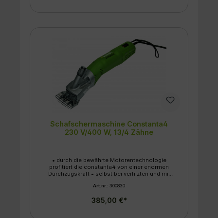
Fellbedingungen. Das Messer basiert auf der
Technik der bewährten Constanta4
Schafschermaschine. Im Lieferumfang ist das
Obermesser mit vier Zähnen enthalten
Schafschermaschine Constanta4
230 V/400 W, 13/4 Zähne
• durch die bewährte Motorentechnologie
profitiert die constanta4 von einer enormen
Durchzugskraft • selbst bei verfilzten und mit
Schmutz verkrusteten Tieren geht die
Art.nr.:
300830
constanta4 nicht „in die Knie“ • ohne
Leistungsverlust gleiten die Messer durch
385,00 €*
dickste Schafwolle • spezielles
Belüftungssystem mit neu entwickeltem
Lüfterrad und neuer Luftführung erzeugt eine