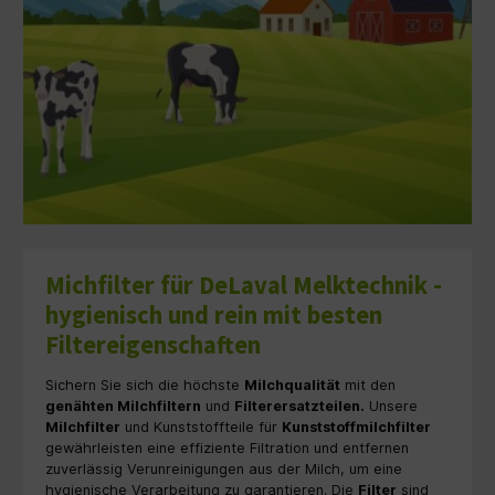
Michfilter für DeLaval Melktechnik -
hygienisch und rein mit besten
Filtereigenschaften
Sichern Sie sich die höchste
Milchqualität
mit den
genähten
Milchfiltern
und
Filterersatzteilen.
Unsere
Milchfilter
und Kunststoffteile für
Kunststoffmilchfilter
gewährleisten eine effiziente Filtration und entfernen
zuverlässig Verunreinigungen aus der Milch, um eine
hygienische Verarbeitung zu garantieren. Die
Filter
sind