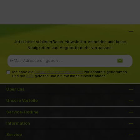
Newsletter
Jetzt beim schlauerBauer-Newsletter anmelden und keine
Neuigkeiten und Angebote mehr verpassen!
E-
Mail-
Adresse*
Ich habe die
Datenschutzbestimmungen
zur Kenntnis genommen
und die
AGB
gelesen und bin mit ihnen einverstanden.
Über uns
Unsere Vorteile
Service-Hotline
Information
Service