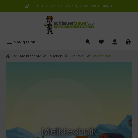
alt springen
KOSTENLOSER VERSAND AB 150,- € (AUSSER SPERRGUT)
Navigation
Melktechnik
Marken
DeLaval
Milchfilter
Melktechnik