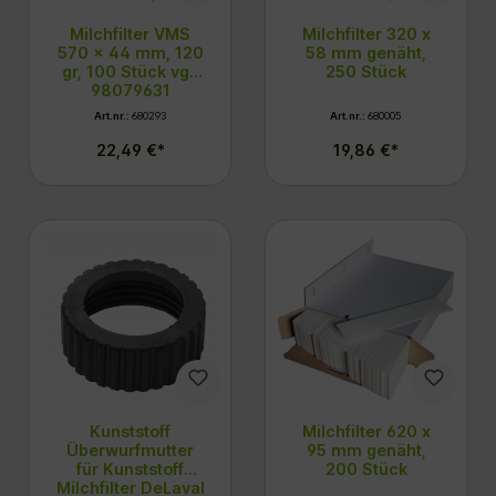
Milchfilter VMS
Milchfilter 320 x
570 x 44 mm, 120
58 mm genäht,
gr, 100 Stück vgl.
250 Stück
98079631
Art.nr.:
680293
Art.nr.:
680005
22,49 €*
19,86 €*
Kunststoff
Milchfilter 620 x
Überwurfmutter
95 mm genäht,
für Kunststoff
200 Stück
Milchfilter DeLaval