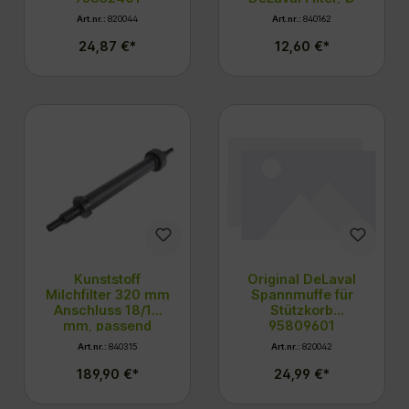
63,5 mm
Art.nr.:
820044
Art.nr.:
840162
24,87 €*
12,60 €*
Kunststoff
Original DeLaval
Milchfilter 320 mm
Spannmuffe für
Anschluss 18/18
Stützkorb
mm, passend
95809601
DeLaval 96112880
Art.nr.:
840315
Art.nr.:
820042
189,90 €*
24,99 €*