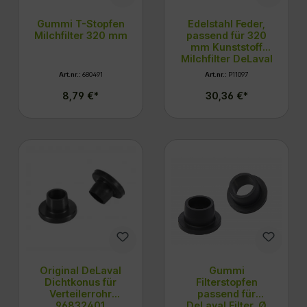
Gummi T-Stopfen
Edelstahl Feder,
Milchfilter 320 mm
passend für 320
mm Kunststoff
Milchfilter DeLaval
Art.nr.:
680491
Art.nr.:
P11097
8,79 €*
30,36 €*
Original DeLaval
Gummi
Dichtkonus für
Filterstopfen
Verteilerrohr
passend für
96832401
DeLaval Filter, Ø