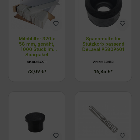
Milchfilter 320 x
Spannmuffe für
58 mm, genäht,
Stützkorb passend
1000 Stück im
DeLaval 95809601
Sparpaket
Art.nr.:
840011
Art.nr.:
840153
73,09 €*
16,85 €*