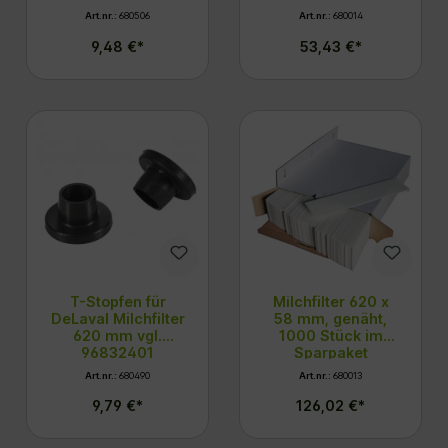
vgl. 95029801
Art.nr.:
680506
Art.nr.:
680014
9,48 €*
53,43 €*
T-Stopfen für
Milchfilter 620 x
DeLaval Milchfilter
58 mm, genäht,
620 mm vgl.
1000 Stück im
96832401
Sparpaket
Art.nr.:
680490
Art.nr.:
680013
9,79 €*
126,02 €*