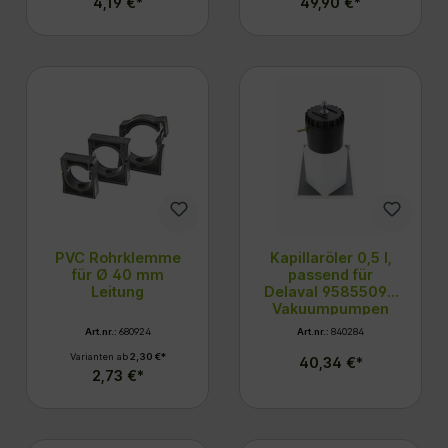
4,19 €*
49,90 €*
PVC Rohrklemme
Kapillaröler 0,5 l,
für Ø 40 mm
passend für
Leitung
Delaval 95855090
Vakuumpumpen
Art.nr.:
680924
Art.nr.:
840284
Varianten ab
2,30 €*
40,34 €*
2,73 €*