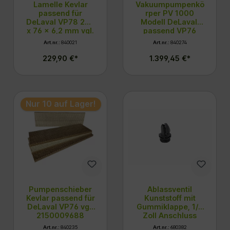
Lamelle Kevlar
Vakuumpumpenkö
passend für
rper PV 1000
DeLaval VP78 203
Modell DeLaval,
x 76 x 6,2 mm vgl.
passend VP76
2150009658
Art.nr.:
840021
Art.nr.:
840274
229,90 €*
1.399,45 €*
Nur 10 auf Lager!
Pumpenschieber
Ablassventil
Kevlar passend für
Kunststoff mit
DeLaval VP76 vgl.
Gummiklappe, 1/2
2150009688
Zoll Anschluss
Art.nr.:
840235
Art.nr.:
680382