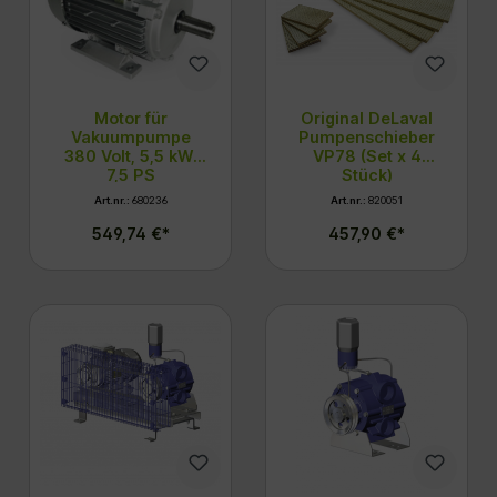
Motor für
Original DeLaval
Vakuumpumpe
Pumpenschieber
380 Volt, 5,5 kW,
VP78 (Set x 4
7,5 PS
Stück)
Art.nr.:
680236
Art.nr.:
820051
549,74 €*
457,90 €*