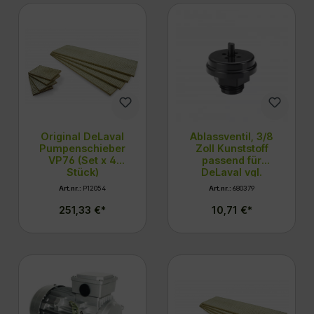
Original DeLaval
Ablassventil, 3/8
Pumpenschieber
Zoll Kunststoff
VP76 (Set x 4
passend für
Stück)
DeLaval vgl.
96371680
Art.nr.:
P12054
Art.nr.:
680379
251,33 €*
10,71 €*