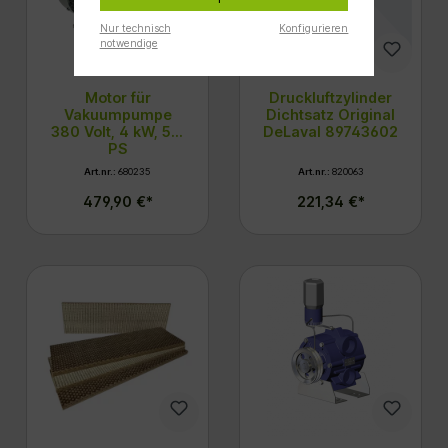
Nur technisch
Konfigurieren
notwendige
Motor für
Druckluftzylinder
Vakuumpumpe
Dichtsatz Original
380 Volt, 4 kW, 5,5
DeLaval 89743602
PS
Art.nr.:
680235
Art.nr.:
820063
479,90 €*
221,34 €*