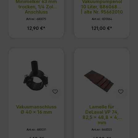
Minimelker 63 mm
Vakuumpumpenöl
trocken, 1/4 Zoll
10 Liter, 88606810
Anschluss
| alte Nr. 95662010
Art.nr.:
680075
Art.nr.:
820064
12,90 €*
121,00 €*
Vakuumanschluss
Lamelle für
Ø 40 x 16 mm
DeLaval VP 74,
82,5 x 48,8 x 4,6
mm
Art.nr.:
680031
Art.nr.:
840025