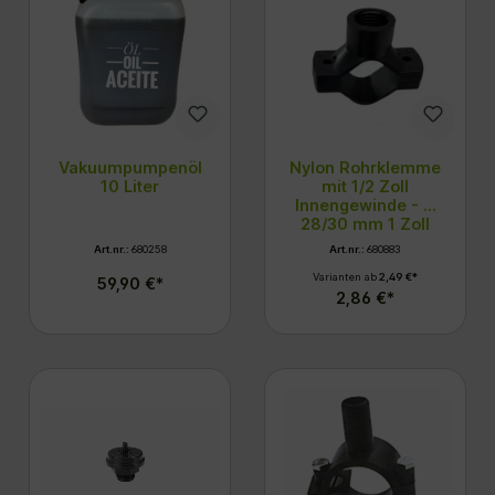
Vakuumpumpenöl
Nylon Rohrklemme
10 Liter
mit 1/2 Zoll
Innengewinde - D
28/30 mm 1 Zoll
Art.nr.:
680258
Art.nr.:
680883
Varianten ab
2,49 €*
59,90 €*
2,86 €*