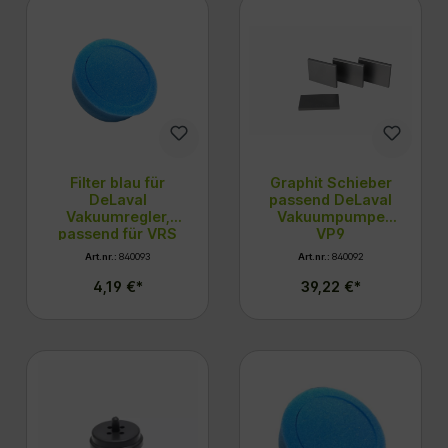
Filter blau für
Graphit Schieber
DeLaval
passend DeLaval
Vakuumregler,
Vakuumpumpe
passend für VRS
VP9
vgl. 96798902
Art.nr.:
840093
Art.nr.:
840092
4,19 €*
39,22 €*