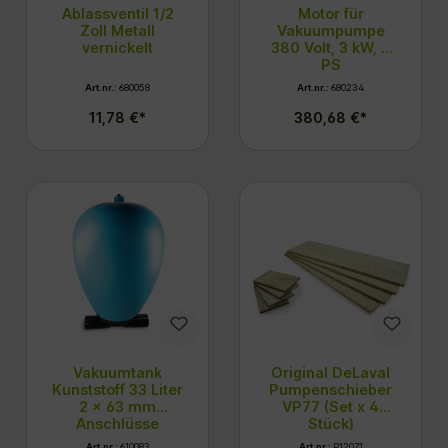
Ablassventil 1/2
Motor für
Zoll Metall
Vakuumpumpe
vernickelt
380 Volt, 3 kW, 4
PS
Art.nr.:
680058
Art.nr.:
680234
11,78 €*
380,68 €*
Vakuumtank
Original DeLaval
Kunststoff 33 Liter
Pumpenschieber
2 x 63 mm
VP77 (Set x 4
Anschlüsse
Stück)
Art.nr.:
610083
Art.nr.:
P12071