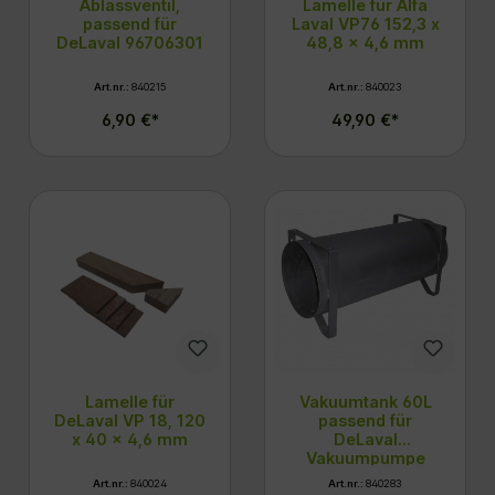
Ablassventil,
Lamelle für Alfa
passend für
Laval VP76 152,3 x
DeLaval 96706301
48,8 x 4,6 mm
Art.nr.:
840215
Art.nr.:
840023
6,90 €*
49,90 €*
Lamelle für
Vakuumtank 60L
DeLaval VP 18, 120
passend für
x 40 x 4,6 mm
DeLaval
Vakuumpumpe
Art.nr.:
840024
Art.nr.:
840283