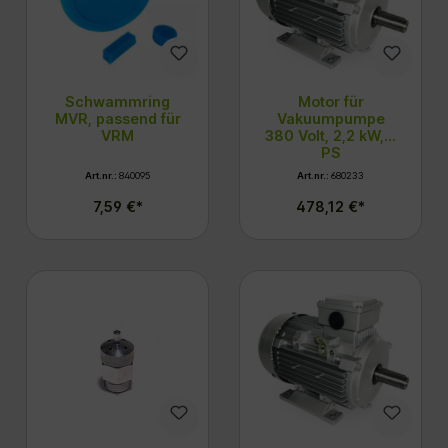
Schwammring
Motor für
MVR, passend für
Vakuumpumpe
VRM
380 Volt, 2,2 kW, 3
PS
Art.nr.:
840095
Art.nr.:
680233
7,59 €*
478,12 €*