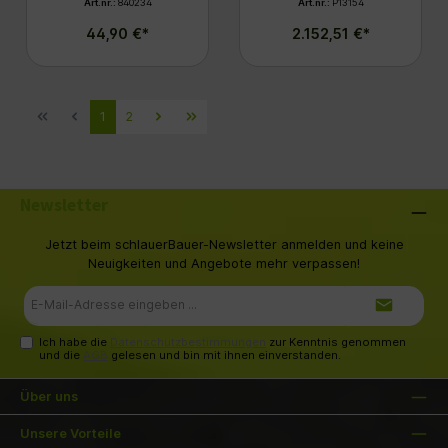
Art.nr.:
840234
Art.nr.:
P13154
44,90 €*
2.152,51 €*
1
2
Newsletter
Jetzt beim schlauerBauer-Newsletter anmelden und keine
Neuigkeiten und Angebote mehr verpassen!
E-
Mail-
Adresse*
Ich habe die
Datenschutzbestimmungen
zur Kenntnis genommen
und die
AGB
gelesen und bin mit ihnen einverstanden.
Über uns
Unsere Vorteile