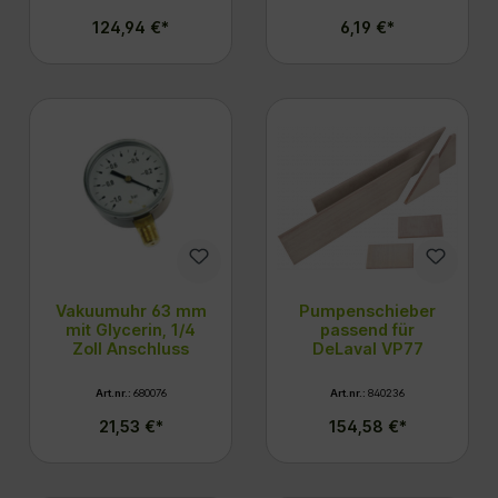
124,94 €*
6,19 €*
Vakuumuhr 63 mm
Pumpenschieber
mit Glycerin, 1/4
passend für
Zoll Anschluss
DeLaval VP77
Art.nr.:
680076
Art.nr.:
840236
21,53 €*
154,58 €*