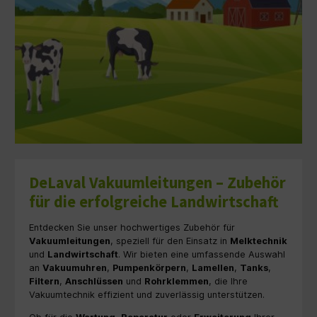
DeLaval Vakuumleitungen – Zubehör
für die erfolgreiche Landwirtschaft
Entdecken Sie unser hochwertiges Zubehör für
Vakuumleitungen
, speziell für den Einsatz in
Melktechnik
und
Landwirtschaft
. Wir bieten eine umfassende Auswahl
an
Vakuumuhren
,
Pumpenkörpern
,
Lamellen
,
Tanks
,
Filtern
,
Anschlüssen
und
Rohrklemmen
, die Ihre
Vakuumtechnik effizient und zuverlässig unterstützen.