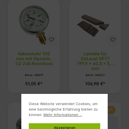
Vakuumuhr 100
Lamelle für
mm mit Glycerin,
DeLaval VP77
1/2 Zoll Anschluss
199,9 x 60,3 x 5,3
mm
Art.nr.:
680079
Art.nr.:
840022
51,05 €*
106,98 €*
Diese Website verwendet Cookies, um
Nur 5 auf Lager!
eine bestmögliche Erfahrung bieten zu
können.
Mehr Informationen ...
Akzeptieren