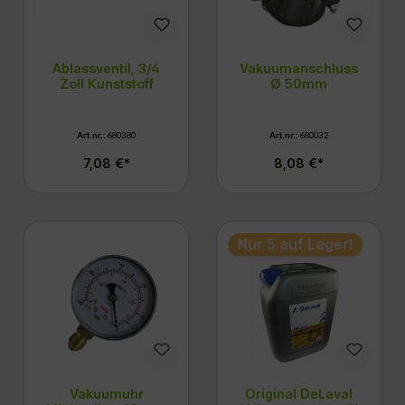
Ablassventil, 3/4
Vakuumanschluss
Zoll Kunststoff
Ø 50mm
Art.nr.:
680380
Art.nr.:
680032
7,08 €*
8,08 €*
Nur 5 auf Lager!
Vakuumuhr
Original DeLaval