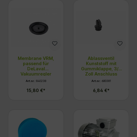
Membrane VRM,
Ablassventil
passend für
Kunststoff mit
DeLaval
Gummiklappe, 3/4
Vakuumregler
Zoll Anschluss
VRM vgl.
Art.nr.:
840238
Art.nr.:
680381
95927502
15,80 €*
6,84 €*