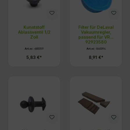
Kunststoff
Filter für DeLaval
Ablassventil 1/2
Vakuumregler,
Zoll
passend für VRM
92923580
Art.nr.:
680059
Art.nr.:
840094
5,83 €*
8,91 €*