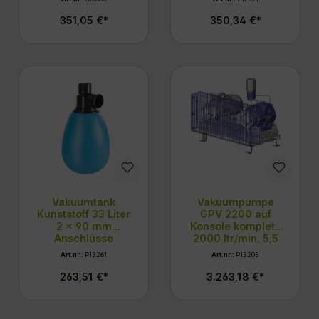
351,05 €*
350,34 €*
Vakuumtank
Vakuumpumpe
Kunststoff 33 Liter
GPV 2200 auf
2 x 90 mm
Konsole komplett,
Anschlüsse
2000 ltr/min, 5,5
PS, Modell
Art.nr.:
P13261
Art.nr.:
P13203
DeLaval
263,51 €*
3.263,18 €*