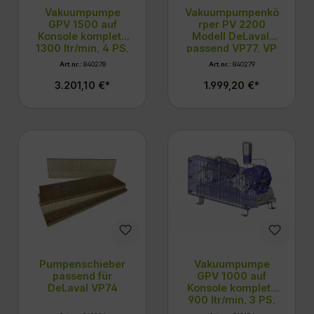
Vakuumpumpe
Vakuumpumpenkö
GPV 1500 auf
rper PV 2200
Konsole komplett,
Modell DeLaval,
1300 ltr/min, 4 PS,
passend VP77, VP
Modell DeLaval
78
Art.nr.:
840278
Art.nr.:
840279
3.201,10 €*
1.999,20 €*
Pumpenschieber
Vakuumpumpe
passend für
GPV 1000 auf
DeLaval VP74
Konsole komplett,
900 ltr/min, 3 PS,
Modell DeLaval