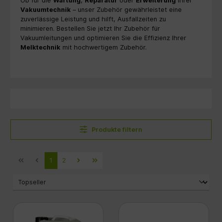
Ob für die
Wartung
,
Reparatur
oder
Erweiterung
Ihrer
Vakuumtechnik
– unser Zubehör gewährleistet eine
zuverlässige Leistung und hilft, Ausfallzeiten zu
minimieren.
Bestellen Sie jetzt Ihr Zubehör für
Vakuumleitungen und optimieren Sie die Effizienz Ihrer
Melktechnik
mit hochwertigem Zubehör.
Produkte filtern
1
2