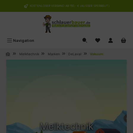
alt springen
KOSTENLOSER VERSAND AB 150,- € (AUSSER SPERRGUT)
Navigation
Melktechnik
Marken
DeLaval
Vakuum
Melktechnik