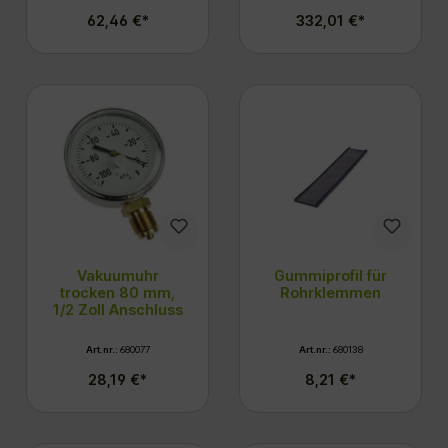
62,46 €*
332,01 €*
Vakuumuhr
Gummiprofil für
trocken 80 mm,
Rohrklemmen
1/2 Zoll Anschluss
Art.nr.:
680077
Art.nr.:
680138
28,19 €*
8,21 €*